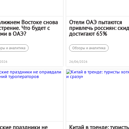
Ближнем Востоке снова
Отели ОАЭ пытаются
трение. Что будет с
привлечь россиян: ски
ами в ОАЭ?
достигают 65%
ры и аналитика
Обзоры и аналитика
/2026
26/06/2026
ские праздники не
Китай в тренде: турист