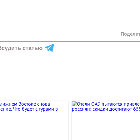
Подели
бсудить статью