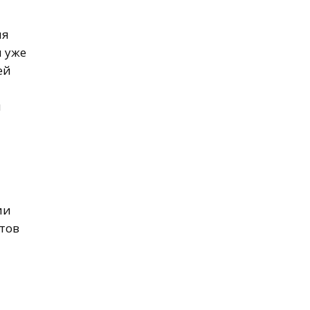
ля
я уже
ей
м
ии
ртов