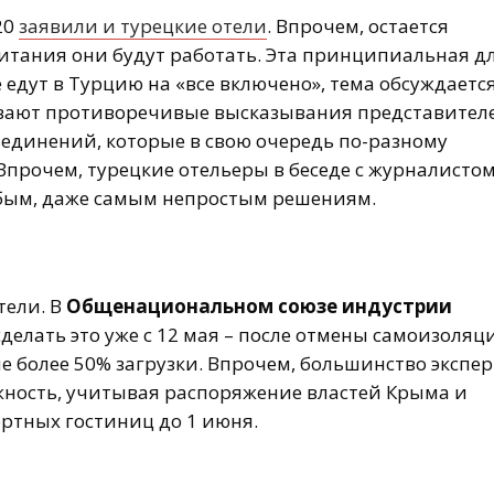
20
заявили и турецкие отели
. Впрочем, остается
питания они будут работать. Эта принципиальная д
 едут в Турцию на «все включено», тема обсуждаетс
ливают противоречивые высказывания представител
единений, которые в свою очередь по-разному
Впрочем, турецкие отельеры в беседе с журналисто
юбым, даже самым непростым решениям.
тели. В
Общенациональном союзе индустрии
делать это уже с 12 мая – после отмены самоизоляц
не более 50% загрузки. Впрочем, большинство экспе
жность, учитывая распоряжение властей Крыма и
ортных гостиниц до 1 июня.