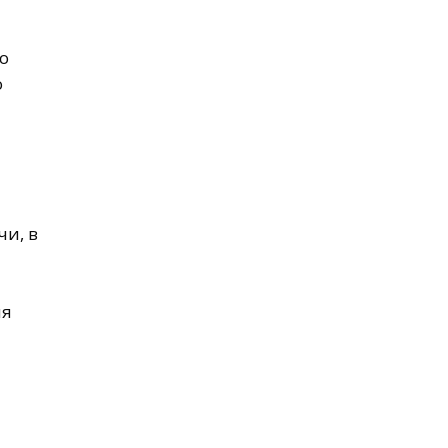
о
о
чи, в
ия