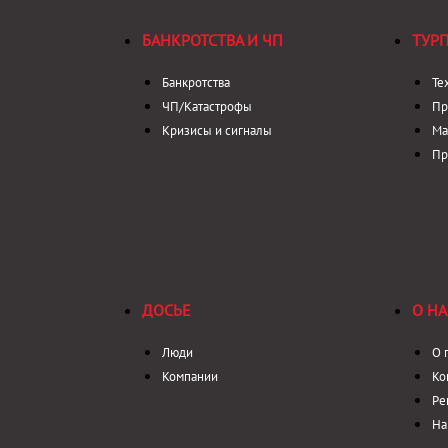
БАНКРОТСТВА И ЧП
ТУР
Банкротства
Те
ЧП/Катастрофы
Пр
Кризисы и сигналы
Ма
Пр
ДОСЬЕ
О НА
Люди
О 
Компании
Ко
Ре
На