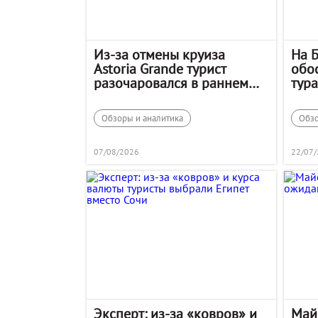
Из-за отмены круиза
На 
Astoria Grande турист
обос
разочаровался в раннем
тур
бронировании
Обзоры и аналитика
Обзо
07/08/2026
22/07
Эксперт: из-за «ковров» и
Май