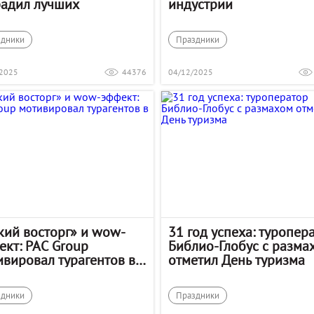
радил лучших
индустрии
здники
Праздники
/2025
44376
04/12/2025
кий восторг» и wow-
31 год успеха: туропер
ект: PAC Group
Библио-Глобус с разма
ивировал турагентов в
отметил День туризма
ае
здники
Праздники