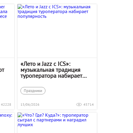
«Лето и Jazz с ICS»:
от
музыкальная традиция
туроператора набирает
популярность
Праздники
42228
15/06/2026
45714