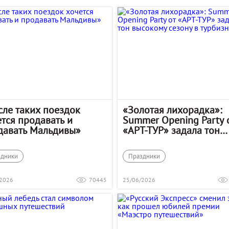
сле таких поездок
«Золотая лихорадка»:
тся продавать и
Summer Opening Party 
давать Мальдивы»
«АРТ‑ТУР» задала тон
высокому сезону в
турбизнесе
здники
Праздники
/2026
70445
25/06/2026