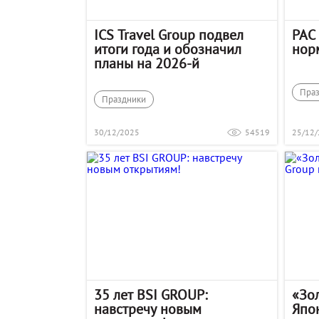
ICS Travel Group подвел
PAC 
итоги года и обозначил
нор
планы на 2026-й
Пра
Праздники
30/12/2025
54519
25/12
35 лет BSI GROUP:
«Зо
навстречу новым
Япо