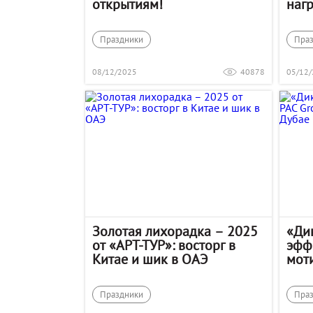
открытиям!
наг
Праздники
Пра
08/12/2025
40878
05/12
Золотая лихорадка – 2025
«Ди
от «АРТ-ТУР»: восторг в
эфф
Китае и шик в ОАЭ
мот
Дуб
Праздники
Пра