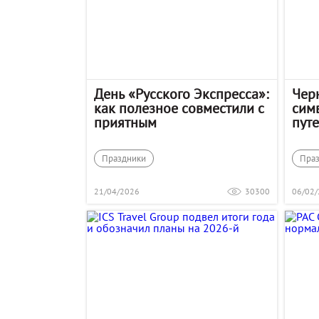
День «Русского Экспресса»:
Чер
как полезное совместили с
сим
приятным
пут
Праздники
Пра
21/04/2026
30300
06/02