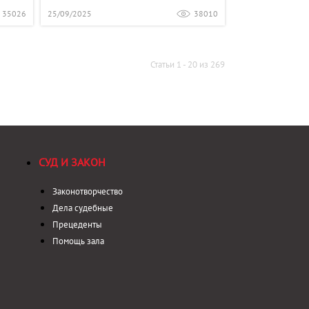
35026
25/09/2025
38010
Статьи 1 - 20 из 269
СУД И ЗАКОН
Законотворчество
Дела судебные
Прецеденты
Помощь зала