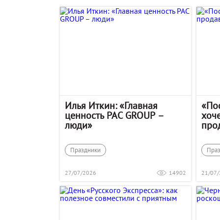
Илья Иткин: «Главная
«По
ценность PAC GROUP –
хоче
люди»
про
Праздники
Пра
27/07/2026
14902
21/07