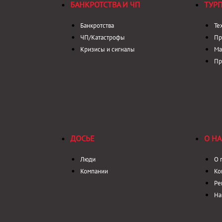
БАНКРОТСТВА И ЧП
ТУР
Банкротства
Те
ЧП/Катастрофы
Пр
Кризисы и сигналы
Ма
Пр
ДОСЬЕ
О НА
Люди
О 
Компании
Ко
Ре
На