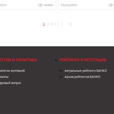
/2025
46406
03/10/2025
1
2
3
4
5
ТЕГИЯ И ПОЛИТИКА
РЕЙТИНГИ И РЕПУТАЦИЯ
ратегии компаний
Актуальные рейтинги БАНКО
оекты
Архив рейтингов БАНКО
дровый вопрос