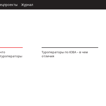
ецпроекты
Журнал
 что
Туроператоры по ЮВА – в чем
 туроператоры
отличия