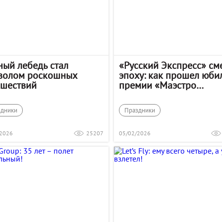
ный лебедь стал
«Русский Экспресс» см
волом роскошных
эпоху: как прошел юби
ешествий
премии «Маэстро
путешествий»
здники
Праздники
/2026
25207
05/02/2026