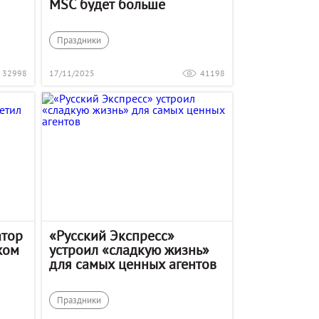
MSC будет больше
Праздники
32998
17/11/2025
41198
атор
«Русский Экспресс»
хом
устроил «сладкую жизнь»
для самых ценных агентов
Праздники