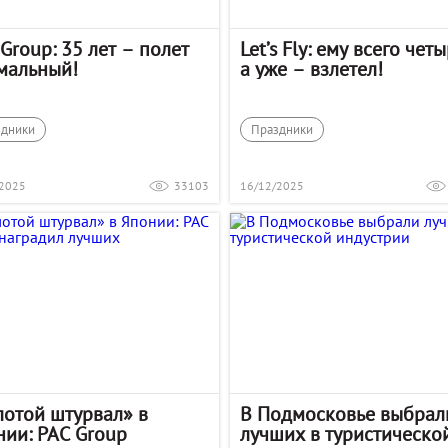
Group: 35 лет – полет
Let’s Fly: ему всего четы
мальный!
а уже – взлетел!
здники
Праздники
/2025
33103
16/12/2025
лотой штурвал» в
В Подмосковье выбрал
нии: PAC Group
лучших в туристическо