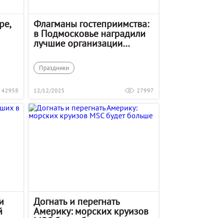
ре,
Флагманы гостеприимства:
в Подмосковье наградили
лучшие организации
туриндустрии
Праздники
42958
12/12/2025
27997
и
Догнать и перегнать
й
Америку: морских круизов