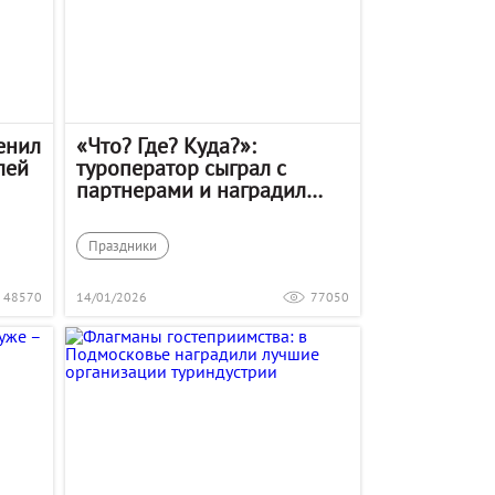
енил
«Что? Где? Куда?»:
лей
туроператор сыграл с
партнерами и наградил
лучших
Праздники
48570
14/01/2026
77050