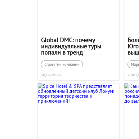
Global DMC: почему
Бол
индивидуальные туры
Юго
попали в тренд
выш
рам
Стратегии компаний
Мар
30/07/2026
29/07