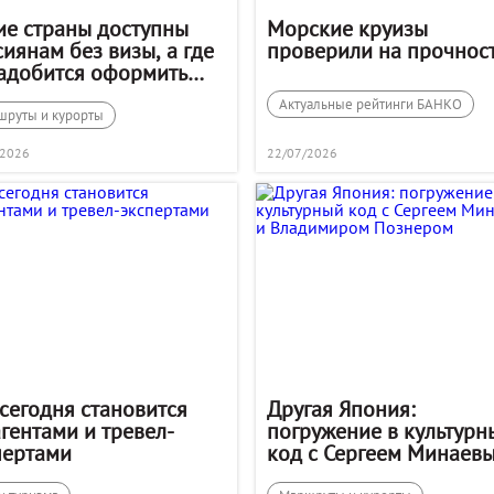
ие страны доступны
Морские круизы
иянам без визы, а где
проверили на прочнос
адобится оформить
решение до вылета
Актуальные рейтинги БАНКО
шруты и курорты
/2026
22/07/2026
 сегодня становится
Другая Япония:
агентами и тревел-
погружение в культурн
пертами
код с Сергеем Минаев
Владимиром Познеро