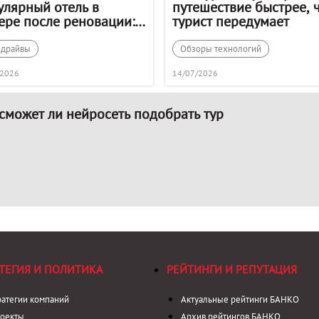
улярный отель в
путешествие быстрее, 
ере после реновации:
турист передумает
ляд изнутри
-драйвы
Обзоры технологий
/2026
14/07/2026
 сможет ли нейросеть подобрать тур
ТЕГИЯ И ПОЛИТИКА
РЕЙТИНГИ И РЕПУТАЦИЯ
ратегии компаний
Актуальные рейтинги БАНКО
оекты
Архив рейтингов БАНКО