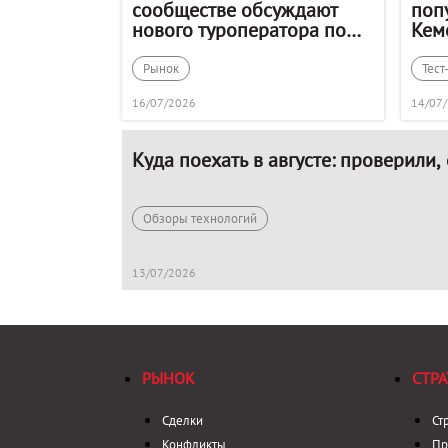
сообществе обсуждают
поп
нового туроператора по
Кем
Турции и ОАЭ
взг
Рынок
Тест
16/07/2026
14/07
Куда поехать в августе: проверили,
Обзоры технологий
13/07/2026
РЫНОК
СТРА
Сделки
Ст
Конфликты
Пр