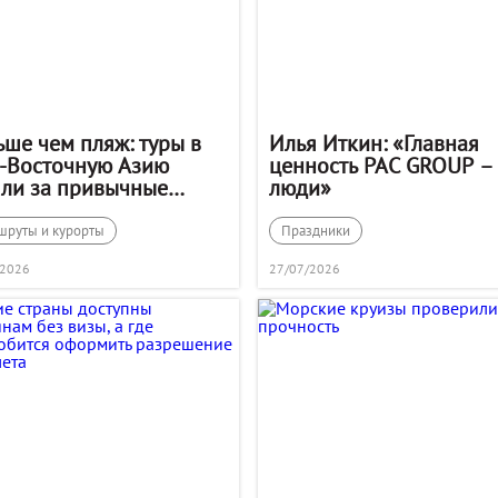
ьше чем пляж: туры в
Илья Иткин: «Главная
-Восточную Азию
ценность PAC GROUP –
ли за привычные
люди»
ки
шруты и курорты
Праздники
/2026
27/07/2026