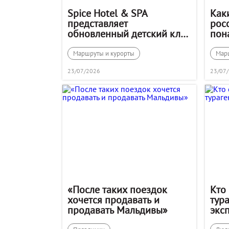
Spice Hotel & SPA
Как
представляет
росс
обновленный детский клуб
пон
Локум: территория
раз
творчества и
Маршруты и курорты
Мар
приключений!
23/07/2026
23/07
«После таких поездок
Кто
хочется продавать и
тур
продавать Мальдивы»
экс