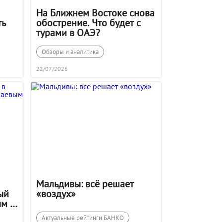
На Ближнем Востоке снова
ть
обострение. Что будет с
турами в ОАЭ?
Обзоры и аналитика
22/07/2026
Мальдивы: всё решает
ый
«воздух»
ым и
м
Актуальные рейтинги БАНКО