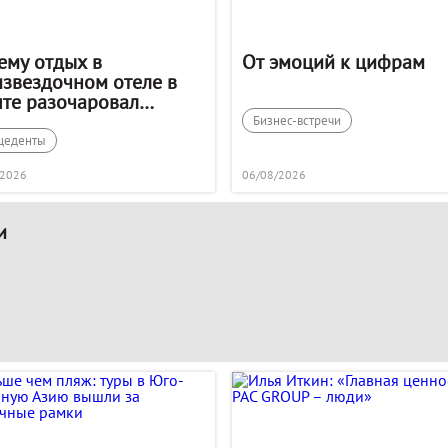
ему отдых в
От эмоций к цифрам
извездочном отеле в
пте разочаровал
истов
Бизнес-встречи
цеденты
/2026
06/08/2026
и