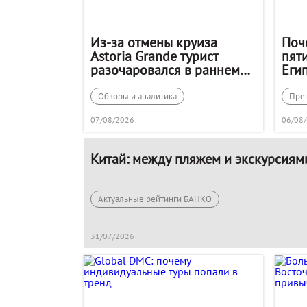
Из-за отмены круиза
Поч
Astoria Grande турист
пят
разочаровался в раннем
Еги
бронировании
тур
Обзоры и аналитика
Пре
07/08/2026
06/08
Китай: между пляжем и экскурсиям
Актуальные рейтинги БАНКО
31/07/2026