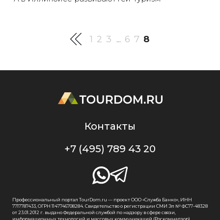
1
2
3
6
7
8
...
Контакты
+7 (495) 789 43 20
Профессиональный портал TourDom.ru — проект ООО «Служба Банко», ИНН
7717787433, ОГРН 1147746708284. Свидетельство о регистрации СМИ Эл № ФС77-48328
от 23.01.2012 г. выдано Федеральной службой по надзору в сфере связи,
информационных технологий и массовых коммуникаций (Роскомнадзор).