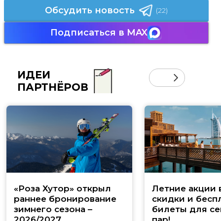
Обсудить новость
(22)
Подписаться в MAX
ИДЕИ
ПАРТНЁРОВ
«Роза Хутор» открыл
Летние акции 
раннее бронирование
скидки и бесп
зимнего сезона –
билеты для се
2026/2027
пар!