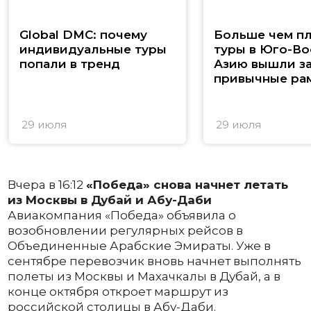
Global DMC: почему
Больше чем п
индивидуальные туры
туры в Юго-В
попали в тренд
Азию вышли з
привычные ра
29 июля
29 июля
Вчера в 16:12
«Победа» снова начнет летать
из Москвы в Дубай и Абу-Даби
Авиакомпания «Победа» объявила о
возобновлении регулярных рейсов в
Объединенные Арабские Эмираты. Уже в
сентябре перевозчик вновь начнет выполнять
полеты из Москвы и Махачкалы в Дубай, а в
конце октября откроет маршрут из
российской столицы в Абу-Даби.