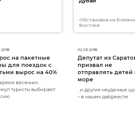
Дубай
Обстановка на Ближн
Востоке
3.2018
02.03.2018
рос на пакетные
Депутат из Сарато
ры для поездок с
призвал не
тьми вырос на 40%
отправлять детей 
море
время весенних
икул туристы выбирают
…и другие неудачные шу
ссию
– в нашем дайджесте