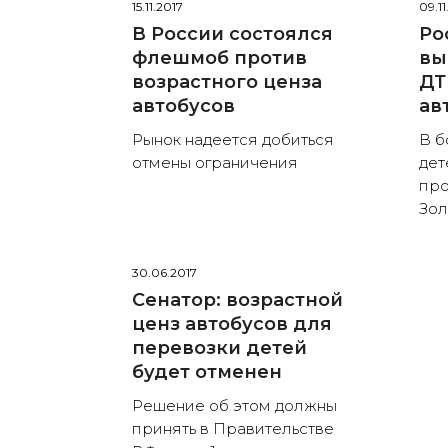
15.11.2017
09.11
В России состоялся
Ро
флешмоб против
вы
возрастного ценза
ДТ
автобусов
ав
Рынок надеется добиться
В б
отмены ограничения
дет
про
Зол
30.06.2017
Сенатор: возрастной
ценз автобусов для
перевозки детей
будет отменен
Решение об этом должны
принять в Правительстве