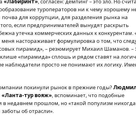
ра
«Лабиринт»
, согласен: демпинг – это зло. Но счит
нообразование туроператоров ни к чему хорошему н
я почва для коррупции, для разделения рынка на
 того, если предпринимателей вынудят раскрыть
бежна утечка коммерческих данных к конкурентам. 
 меня настораживает формулировка о том, что след
совых пирамид», – резюмирует Михаил Шаманов. – 
 клише «пирамида» сплошь и рядом ставят на логи
ие наблюдатели просто не понимают их логику. Име
омпании покинули рынок в прежние годы?
Людми
и
«Ланта-тур вояж»
, вспоминает, что подобные
и в недавнем прошлом, но «такой популизм никогда
 заботы об отрасли».