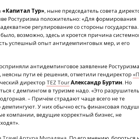
а
«Капитал Тур»
, ныне председатель совета директ
тиве Ростуризма положительно: «Для формирования
декватное регулирование со стороны государства.
 было, возможно, здесь и кроется причина системно
есть успешный опыт антидемпинговых мер, и его
осприняли антидемпинговое заявление Ростуризм
, неясны пути её решения, отметили гендиректор
«П
ческий директор
TEZ Tour
Александр Буртин
. Но
оться с демпингом в туризме надо. «Это разрушител
Подгорная. – Причём страдают чаще всего не те
 демпингуют. У них обычно есть финансовая подуш
вые компании, ведущие корректный бизнес, не
ходят».
 Travel
Артура Мурадяна
. По его мнению, бороться 