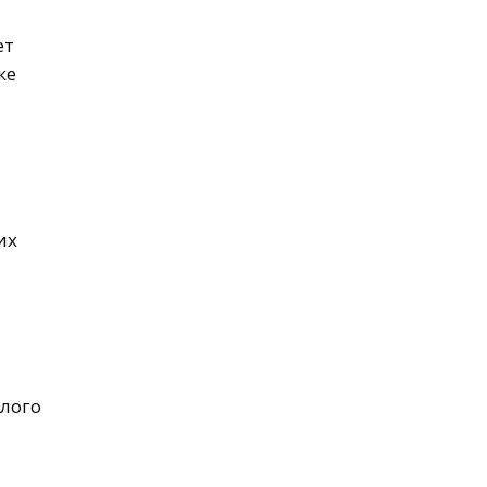
ет
ке
их
шлого