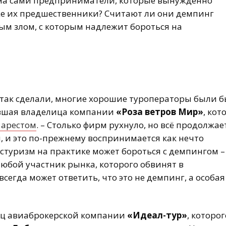
ма сами предприниматели, которые вынужденно
кже их предшественники? Считают ли они демпинг
м злом, с которым надлежит бороться на
так сделали, многие хорошие туроператоры были 
вшая владелица компании
«Роза ветров Мир»
, кот
 арестом
. – Столько фирм рухнуло, но всё продолжае
н, и это по-прежнему воспринимается как нечто
Ростуризм на практике может бороться с демпингом –
любой участник рынка, которого обвинят в
сегда может ответить, что это не демпинг, а особая
ец авиаброкерской компании
«Идеал-тур»
, которог