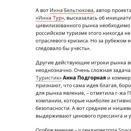
А вот
Инна Бельтюкова
, автор проект
«Инна Тур»
, высказалась об инициа
цивилизованного рынка необходимо а
российском туризме этого никогда не
отраслевого кризиса. Но за рубежом 
следовало бы учесть».
Другие действующие игроки рынка в
неоднозначно. Очень сложная задача
Туристик»
Анна Подгорная
и коммер
признают, что сама идея благая, бор
для рынка явление, – отметила г-жа 
компании, которые наиболее активно
безопасности. А вот средние и нише
выдерживают ценового прессинга и у
Особое мнение – у гендиректора
Space