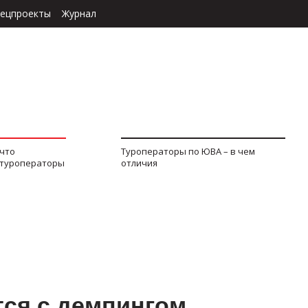
ецпроекты
Журнал
 что
Туроператоры по ЮВА – в чем
 туроператоры
отличия
тся с демпингом