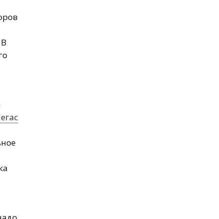
оров
 В
го
а
егас
ьное
ка
надо