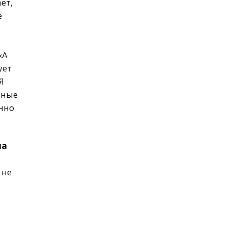
ает,
е
«А
ует
Я
чные
нно
ла
 не