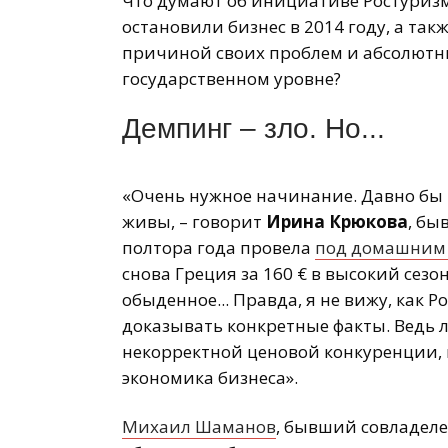
Что думают об инициативе Ростуриз
остановили бизнес в 2014 году, а та
причиной своих проблем и абсолютны
государственном уровне?
Демпинг – зло. Но...
«Очень нужное начинание. Давно бы 
живы, – говорит
Ирина Крюкова
, бы
полтора года провела
под домашним
снова Греция за 160 € в высокий сезо
обыденное... Правда, я не вижу, как 
доказывать конкретные факты. Ведь 
некорректной ценовой конкуренции, в
экономика бизнеса».
Михаил Шаманов
, бывший совладел