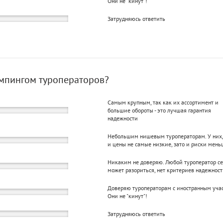
Они не "кинут"!
Затрудняюсь ответить
емпингом туроператоров?
Самым крупным, так как их ассортимент и
большие обороты - это лучшая гарантия
надежности
Небольшим нишевым туроператорам. У них
и цены не самые низкие, зато и риски мень
Никаким не доверяю. Любой туроператор с
может разориться, нет критериев надежнос
Доверяю туроператорам с иностранным уча
Они не "кинут"!
Затрудняюсь ответить