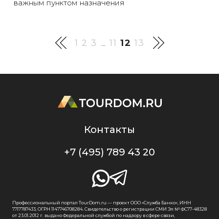
важным пунктом назначения
1
2
3
11
12
13
...
Контакты
+7 (495) 789 43 20
Профессиональный портал TourDom.ru — проект ООО «Служба Банко», ИНН
7717787433, ОГРН 1147746708284. Свидетельство о регистрации СМИ Эл № ФС77-48328
от 23.01.2012 г. выдано Федеральной службой по надзору в сфере связи,