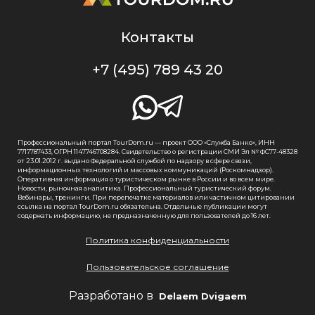
Контакты
+7 (495) 789 43 20
Профессиональный портал TourDom.ru — проект ООО «Служба Банко», ИНН
7717787433, ОГРН 1147746708284. Свидетельство о регистрации СМИ Эл № ФС77-48328
от 23.01.2012 г. выдано Федеральной службой по надзору в сфере связи,
информационных технологий и массовых коммуникаций (Роскомнадзор).
Оперативная информация о туристическом рынке в России и во всем мире.
Новости, рыночная аналитика. Профессиональный туристический форум.
Вебинары, тренинги. При перепечатке материалов или частичном цитировании
ссылка на портал TourDom.ru обязательна. Отдельные публикации могут
содержать информацию, не предназначенную для пользователей до 16 лет.
Политика конфиденциальности
Пользовательское соглашение
Разработано в
Delaem Dvigaem