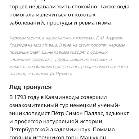
горцев не давали жить спокойно. Также вода
помогала излечиться от кожных
заболеваний, простуды и ревматизма.
Черкесы (адыги) в национальных костюмах. Е. М. Андреев.
Гравюра начала XIX века. В ауле, на своих порогах, черкесы
праздные сидят. Сыны Кавказа говорят о бранных,
гибельных тревогах […] Удары шашек их жестоких, и
меткость неизбежных стрел, и пепел разорённых сёл, и ласки
пленниц чернооких. (А. Пушкин)
Лёд тронулся
В 1793 году в Кавминводы совершил
ознакомительный тур немецкий учёный-
энциклопедист Пётр Симон Паллас, адъюнкт
и профессор натуральной истории
Петербургской академии наук. Помимо
горячих источников горы Машук он