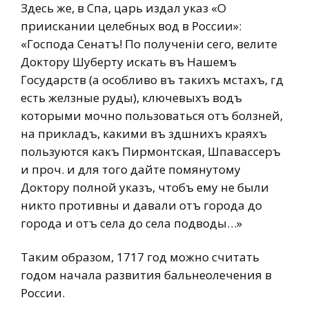
Здесь же, в Спа, царь издал указ «О
приискании целебных вод в России»:
«Господа Сенатъ! По полученіи сего, велите
Доктору Шуберту искать въ Нашемъ
Государств (а особливо въ такихъ мстахъ, гд
есть желзные руды), ключевыхъ водъ
которыми мочно пользоваться отъ болзней,
на прикладъ, какими въ здшнихъ краяхъ
пользуются какъ Пирмонтская, Шпавассеръ
и проч. и для того дайте помянутому
Доктору полной указъ, чтобъ ему не были
никто противны и давали отъ города до
города и отъ села до села подводы…»
Таким образом, 1717 год можно считать
годом начала развития бальнеолечения в
России.