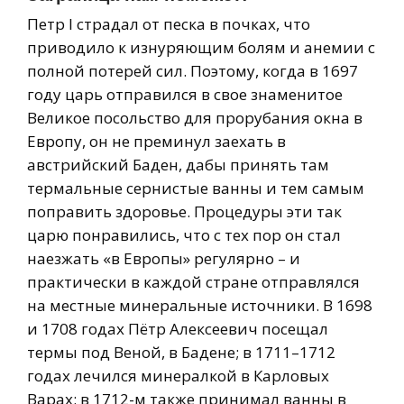
Петр I страдал от песка в почках, что
приводило к изнуряющим болям и анемии с
полной потерей сил. Поэтому, когда в 1697
году царь отправился в свое знаменитое
Великое посольство для прорубания окна в
Европу, он не преминул заехать в
австрийский Баден, дабы принять там
термальные сернистые ванны и тем самым
поправить здоровье. Процедуры эти так
царю понравились, что с тех пор он стал
наезжать «в Европы» регулярно – и
практически в каждой стране отправлялся
на местные минеральные источники. В 1698
и 1708 годах Пётр Алексеевич посещал
термы под Веной, в Бадене; в 1711–1712
годах лечился минералкой в Карловых
Варах; в 1712-м также принимал ванны в