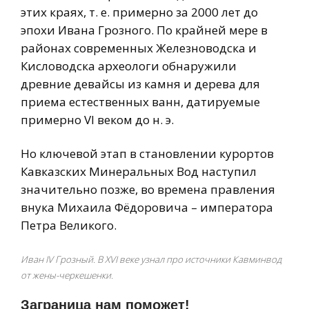
этих краях, т. е. примерно за 2000 лет до
эпохи Ивана Грозного. По крайней мере в
районах современных Железноводска и
Кисловодска археологи обнаружили
древние девайсы из камня и дерева для
приема естественных ванн, датируемые
примерно VI веком до н. э.
Но ключевой этап в становлении курортов
Кавказских Минеральных Вод наступил
значительно позже, во времена правления
внука Михаила Фёдоровича – императора
Петра Великого.
Иван IV Грозный. В XVI веке узнал про источники Кавминвод
от жены-черкешенки.
Заграница нам поможет!