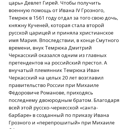
царь» Девлет Гирей. Чтобы получить
военную помощь от Ивана IV Грозного,
Темрюк в 1561 году отдал за того свою дочь,
княжну Кученей, которая стала второй
русской царицей и приняла христианское
имя Мария. Впоследствии, в конце Смутного
времени, внук Темрюка Дмитрий
Черкасский оказался одним из главных
претендентов на российский престол. А
внучатый племянник Темрюка Иван
Черкасский на целых 20 лет возглавил
правительство России при Михаиле
Фёдоровиче Романове, приходясь
последнему двоюродным братом. Благодаря
всей этой русско-черкесской «санта-
барбаре» в созданный по приказу Ивана
Грозного и «перепрошитый» при Михаиле