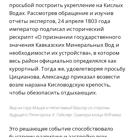
просьбой построить укрепление на Кислых
Водах. Рассмотрев обращение и изучив
отчёты экспертов, 24 апреля 1803 года
император подписал исторический
рескрипт «О признании государственного
значения Кавказских Минеральных Вод и
необходимости их устройства», в котором
весь район официально определялся как
курортный. Тогда же, удовлетворяя просьбу
Цицианова, Александр приказал возвести
возле нарзана Кисловодскую крепость,
чтобы обезопасить отдыхающих.
Вид на гору Машук и пятиглавый Бештау со стороны
будущего Пятигорска. К. Гейслер. Гравюра конца XVIII века.
Это решающее событие способствовало
быстрому развитию и застройке всех