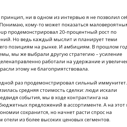
 принцип, ни в одном из интервью я не позволил се
 Понимаю, кому-то может показаться маловероятны
roup продемонстрировал 20-процентный рост по
ний. Но ведь каждый мыслит и планирует теми
 его позициям на рынке. И амбициям. В прошлом го
мы, мы же выбрали другую стратегию – усиление
Целенаправленно работали на удержание и увеличе
трасли этому не благоприятствовала.
едной раз продемонстрировал сильный иммунитет.
изилась средняя стоимость сделки: люди искали
двидя события, мы в ходе контрактинга на
бюджетных предложений в ассортименте. А на этот 
кономии сохранится, но начнет расти спрос на
 отели из более высоких ценовых сегментов.