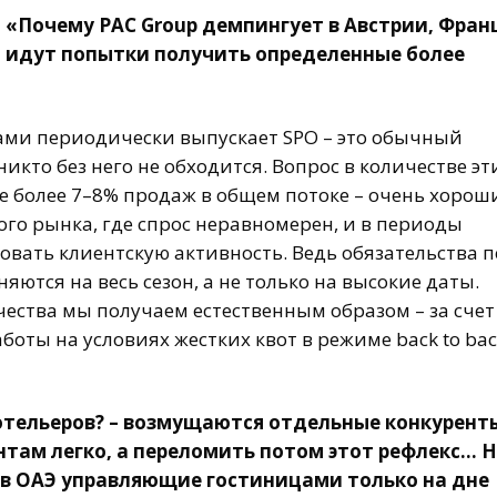
: «Почему
PAC
Group демпингует в Австрии, Фран
, идут попытки получить определенные более
ами периодически выпускает SPO – это обычный
кто без него не обходится. Вопрос в количестве эт
не более 7–8% продаж в общем потоке – очень хорош
го рынка, где спрос неравномерен, и в периоды
овать клиентскую активность. Ведь обязательства 
няются на весь сезон, а не только на высокие даты.
ества мы получаем естественным образом – за счет
оты на условиях жестких квот в режиме back to back
отельеров? – возмущаются отдельные конкуренты
там легко, а переломить потом этот рефлекс… 
 в ОАЭ управляющие гостиницами только на дне