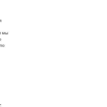
я
м мы
о
 по
C