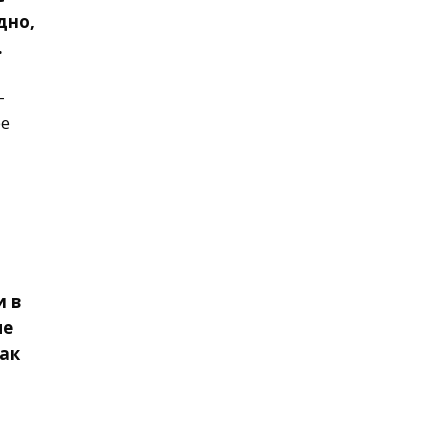
дно,
.
–
ее
и в
ые
как