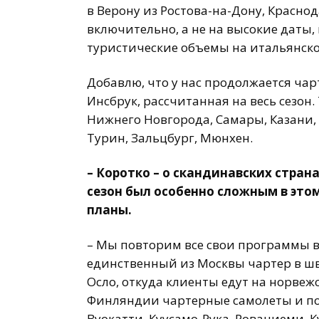
в Верону из Ростова-на-Дону, Красно
включительно, а не на высокие даты, 
туристические объемы на итальянск
Добавлю, что у нас продолжается чар
Инсбрук, рассчитанная на весь сезон
Нижнего Новгорода, Самары, Казани, 
Турин, Зальцбург, Мюнхен.
– Коротко – о скандинавских стра
сезон был особенно сложным в этом
планы.
– Мы повторим все свои программы 
единственный из Москвы чартер в шв
Осло, откуда клиенты едут на норвеж
Финляндии чартерные самолеты и пое
Вуокатти, Куусамо-Рука, Рованиеми, 