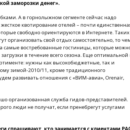
кой заморозки денег».
обками. А в горнолыжном сегменте сейчас надо
на жесткое квотирование отелей – почти единственна
оторые свободно ориентируются в Интернете. Таких
огут организовать свой отдых самостоятельно, то че
 самые востребованные гостиницы, которые можн
 загрузки в течение всего сезона. Еще оптимальной
ортименте: нужны как высокобюджетные, так и
ому зимой-2010/11, кроме традиционного
удем развивать отношения с «ВИМ-авиа», Orenair,
рошо организованная служба гидов-представителей.
рого люди не получат, если пренебрегут услугами
леги спрашивают, кто занимается с клиентами
PA