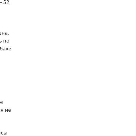
 52,
ена.
ь по
ьбахе
им
я не
йсы