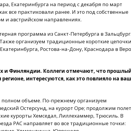
дара, Екатеринбурга на период с декабря по март
как все практиковали ранее. И это под собственные
ом и австрийском направлениях.
терная программа из Санкт-Петербурга в Зальцбург
. Также организуем традиционные короткие цепочки
Екатеринбурга, Ростова-на-Дону, Краснодара в Веро
нах и Финляндии. Коллеги отмечают, что прошлы
 регионе, интересуются, как это повлияло на ва
в полном объеме. По-прежнему организуем
едский Остерсунд, на курорт Оре; продолжим поле
ские курорты Хемседал, Лиллехаммер, Трюсиль. В
зда PAC направляет во все традиционные точки:
Куопио, Хямеенлинна, Ювяскюля.