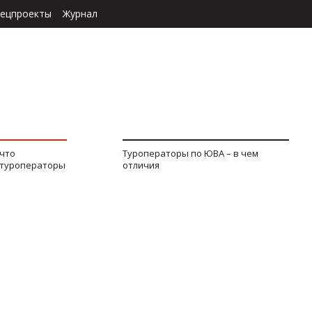
ецпроекты
Журнал
 что
Туроператоры по ЮВА – в чем
 туроператоры
отличия