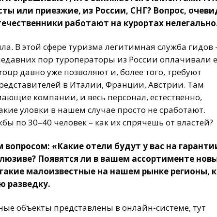
сты или приезжие, из России, СНГ? Вопрос, очеви
ечественники работают на курортах нелегально
ила. В этой сфере туризма легитимная служба гидов 
 недавних пор туроператоры из России оплачивали 
oup давно уже позволяют и, более того, требуют
редставителей в Италии, Франции, Австрии. Там
ющие компании, и весь персонал, естественно,
акие уловки в нашем случае просто не сработают.
жбы по 30–40 человек – как их спрячешь от властей?
вопросом: «Какие отели будут у вас на гаранти
клюзиве? Появятся ли в вашем ассортименте нов
 такие малоизвестные на нашем рынке регионы, 
ю разведку.
ные объекты представлены в онлайн-системе, тут