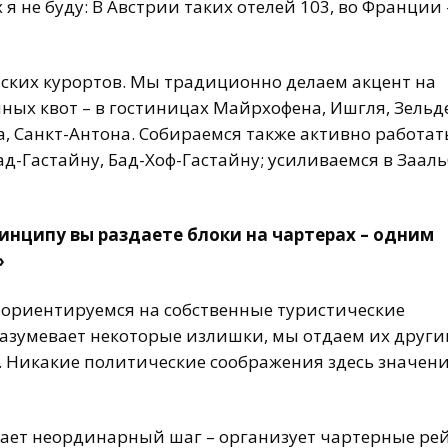
я не буду: В Австрии таких отелей 103, во Франции –
йских курортов. Мы традиционно делаем акцент на
ых квот – в гостиницах Майрхофена, Ишгля, Зельд
, Санкт-Антона. Собираемся также активно работат
ад-Гастайну, Бад-Хоф-Гастайну; усиливаемся в Заал
принципу вы раздаете блоки на чартерах – одним
»
а ориентируемся на собственные туристические
разумевает некоторые излишки, мы отдаем их друг
. Никакие политические соображения здесь значени
лает неординарный шаг – организует чартерные ре