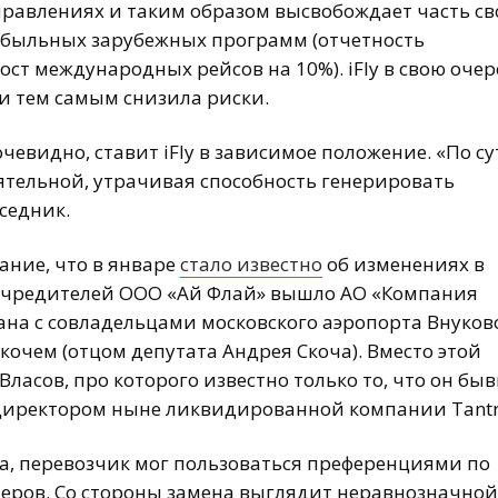
равлениях и таким образом высвобождает часть св
ибыльных зарубежных программ (отчетность
ост международных рейсов на 10%). iFly в свою оче
и тем самым снизила риски.
чевидно, ставит iFly в зависимое положение. «По су
тельной, утрачивая способность генерировать
седник.
ание, что в январе
стало известно
об изменениях в
а учредителей ООО «Ай Флай» вышло АО «Компания
зана с совладельцами московского аэропорта Внуков
чем (отцом депутата Андрея Скоча). Вместо этой
Власов, про которого известно только то, что он б
ендиректором ныне ликвидированной компании Tantr
та, перевозчик мог пользоваться преференциями по
еров. Со стороны замена выглядит неравнозначной