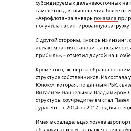
субсидируемых дальневосточных нап
самолетов для выполнения более пр
«Аэрофлота» за январь
показала
прир
получила гарантированную загрузку 
С другой стороны, «мокрый» лизинг, о
авиакомпания становится несамостоя
прибыль», – отметил другой наш собе
Кроме того, эксперты обращают вним
структуре собственников. Из состав
Юнокс», которая, по данным РБК, свя
Виталием Ванцевым и Владимиром Ско
структуры соучредителем стал Павел 
турагент – с 2014 по 2017 год был г
Имея в совладельцах хозяев аэропор
обслуживанию и заправке своих лайн