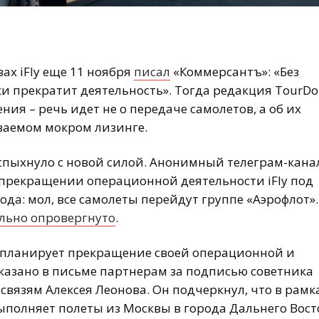
ах iFly еще 11 ноября
писал
«Коммерсантъ»: «Без
ски прекратит деятельность». Тогда редакция TourD
ения – речь идет не о передаче самолетов, а об их
ываемом мокром лизинге.
вспыхнуло с новой силой. Анонимный телеграм-кана
прекращении операционной деятельности iFly под
ода: мол, все самолеты перейдут группе «Аэрофлот».
льно опровергнуто
.
 планирует прекращение своей операционной и
указано в письме партнерам за подписью советника
вязям Алексея Леонова. Он подчеркнул, что в рамк
выполняет полеты из Москвы в города Дальнего Вост