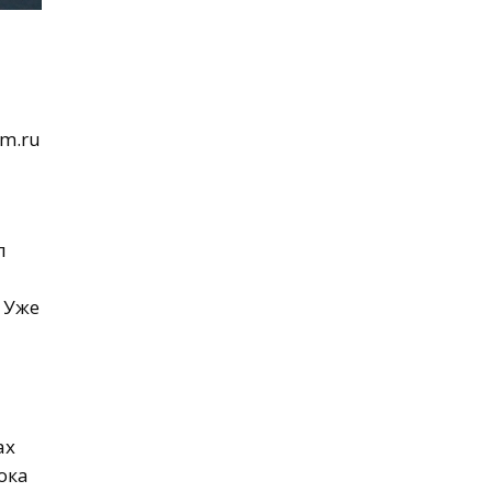
om.ru
л
 Уже
ах
ока