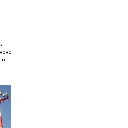
ля
анонс
ло