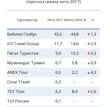
(прогноз сезона лето-2017)
Туроператор
Лето-2017, %
Лето-2016, %
+/-
Библио Глобус
43,5
44,8
1,3
▼
ICS Travel Group
11,7
14,6
2,9
▼
Пегас Туристик
9,9
13,2
3,3
▼
Музенидис Трэвел
6,7
5,8
0,9
▲
ANEX Tour
6,5
2,2
4,3
▲
Coral Travel
6,3
–
–
TEZ Tour
6,3
8,9
2,6
▼
TUI Россия
6,1
–
–