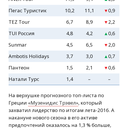
Пегас Туристик
10,2
11,1
0,9
▼
TEZ Tour
6,7
8,9
2,2
▼
TUI Россия
4,8
4,2
0,6
▲
Sunmar
4,5
6,5
2,0
▼
Ambotis Holidays
3,7
3,0
0,7
▲
Пантеон
1,5
2,1
0,6
▼
Натали Турс
1,4
–
–
На верхушке прогнозного топ-листа по
Греции
«Музенидис Трэвел»
, который
захватил лидерство по итогам лета-2016. А
накануне нового сезона в его активе
предпочтений оказалось на 1,3 % больше,