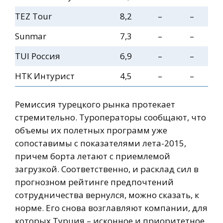
TEZ Tour
8,2
–
–
Sunmar
7,3
–
–
TUI Россия
6,9
–
–
НТК Интурист
4,5
–
–
Ремиссия турецкого рынка протекает
стремительно. Туроператоры сообщают, что
объемы их полетных программ уже
сопоставимы с показателями лета-2015,
причем борта летают с приемлемой
загрузкой. Соответственно, и расклад сил в
прогнозном рейтинге предпочтений
сотрудничества вернулся, можно сказать, к
норме. Его снова возглавляют компании, для
которых Турция – исконное и приоритетное