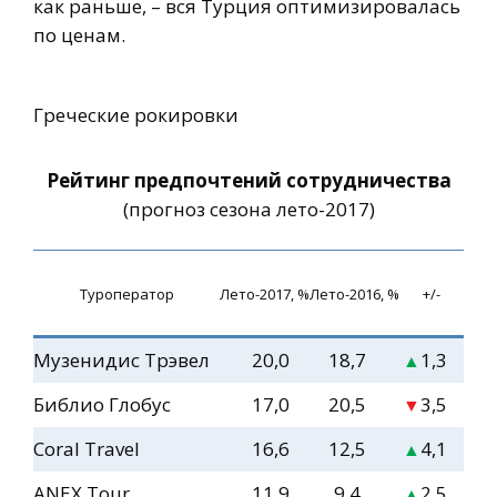
как раньше, – вся Турция оптимизировалась
по ценам.
Греческие рокировки
Рейтинг предпочтений сотрудничества
(прогноз сезона лето-2017)
Туроператор
Лето-2017, %
Лето-2016, %
+/-
Музенидис Трэвел
20,0
18,7
1,3
▲
Библио Глобус
17,0
20,5
3,5
▼
Coral Travel
16,6
12,5
4,1
▲
ANEX Tour
11,9
9,4
2,5
▲