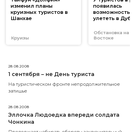
изменил планы
появилась
круизных туристов в
возможность
Шанхае
улететь в Дуб
Обстановка на
Круизы
Востоке
28.08.2008
1 сентября – не День туриста
На туристическом фронте непродолжительное
затишье
28.08.2008
Эллочка Людоедка впереди cолдата
Чонкина
Продолжает набирать обороты заключительный