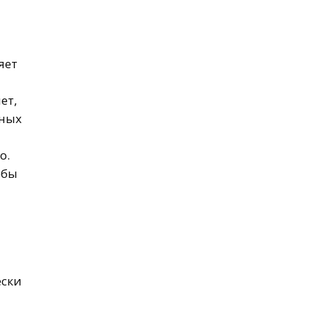
яет
ет,
ьных
о.
обы
ески