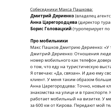
Собеседники Макса Пашкова:
Дмитрий Дериенко
(владелец агентс
Анна Царегородцева
(директор тура
Борис Головацкий
(туроперирует по
Про мобильники
Макс Пашков Дмитрию Дериенко: «У т
Дмитрий Дериенко: Отношения людей
номер мобильного как телефон довер
о том, что еду на туристическую выст
Я отвечаю: «Да, связан». И даю ему 
клиент. У меня таким образом больш
Анна Царегородцева: Точно, новые к
знакомства на улице и в транспорте.
работает мобильный на визитке. У м
за 600 км от Кирова. Передают мой т