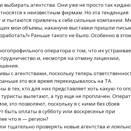
ли выбирать агентства. Они уже не просто так кидаю
относятся к неизвестным фирмам. Но эта тенденция
 и пытаются привлечь к себе сильные компании. М
ющих мои объемы, накануне выставки пришли письм
поработать?» Раньше такого не было. Особенно в это
многопрофильного оператора о том, что их устраивае
отрудничество и, несмотря на отмену лицензии,
ошения.
чивы с агентствами, поскольку теперь ответственнос
 раньше это все время перекидывалось на ТА.
ы в тех, кто для них представляет хоть
какую-то
опо
что туристы вылетают, а тур еще не проплачен. Опера
е, это позволяют, поскольку я с ними без сбоев
ут быть оплаты в субботу или воскресенье при
ее что я — регион?
тали тщательно проверять новые агентства и лояльн