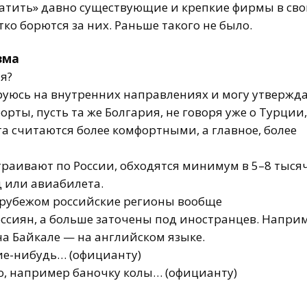
хватить» давно существующие и крепкие фирмы в св
ко борются за них. Раньше такого не было.
зма
я?
зируюсь на внутренних направлениях и могу утвержда
рты, пусть та же Болгария, не говоря уже о Турции,
а считаются более комфортными, а главное, более
страивают по России, обходятся минимум в 5–8 тысяч
д
или авиабилета.
за рубежом российские регионы вообще
ссиян, а больше заточены под иностранцев. Наприм
на Байкале — на английском языке.
ие-нибудь
… (официанту)
но, например баночку колы… (официанту)