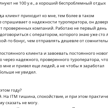
лнуют не 100 у.е., а хороший беспроблемный отдых
огда клиент приходит ко мне, тем более в таком
 не спрашивает о надежности туроператора, он довер
 от проверенных компаний. Работаю не первый день
договориться с оператором, которого знаю уже сто л
кой-то
бонус, чем отправлять дешевле от сомнител
о постоянного клиента и завоевать постоянного новог
о через надежного, проверенного туроператора, чт
о мне и привел еще людей, а не чтобы я заработал
 больше не увидел.
 этом году?
й. На ITM тишина, спокойствие, и при этом практич
му
сказать не могу.