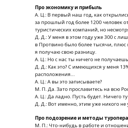
Про экономику и прибыль
А. Ц.: В первый наш год, как открылис
за прошлый год более 1200 человек 
туристических компаний, но несмотря 
Д. Д.: У меня в этом году уже 300 с л
в Протвино было более тысячи, плюс 
я получаю свою разницу.
А. Ц.: Но с нас ты ничего не получаешь
Д. Д.: Как это? С имеющихся у меня 13
расположения…
А. Ц.: А вы это записываете?
М. П. Да
. Зато прославитесь на всю Ро
А. Ц.: Да ладно. Пусть будет. Ничего ту
Д. Д.: Вот именно, этим уже никого н
Про подозрение и методы туропер
М. П.:
Что-нибудь
в работе и отношен