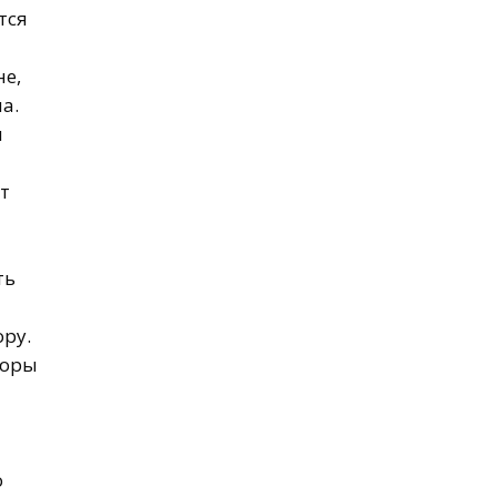
тся
не,
а.
м
т
ть
ру.
торы
о