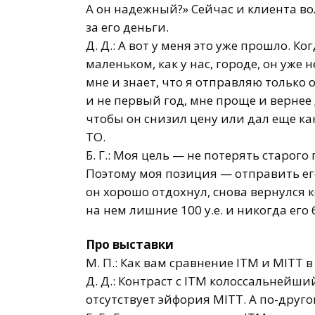
А он надежный?» Сейчас и клиента во
за его деньги.
Д. Д.: А вот у меня это уже прошло. К
маленьком, как у нас, городе, он уже
мне и знает, что я отправляю только
и не первый год, мне проще и вернее 
чтобы он снизил цену или дал еще
ка
ТО.
Б. Г.: Моя цель — не потерять старог
Поэтому моя позиция — отправить ег
он хорошо отдохнул, снова вернулся к
на нем лишние 100 у.е. и никогда его
Про выставки
М. П.: Как вам сравнение ITM и MITT в
Д. Д.: Контраст с ITM колоссальнейши
отсутствует эйфория MITT. А
по-друго