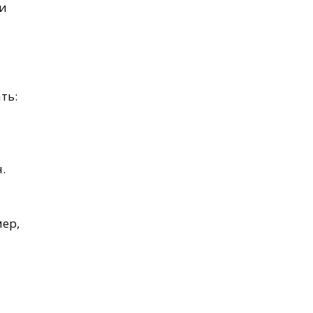
ои
ть:
.
ер,