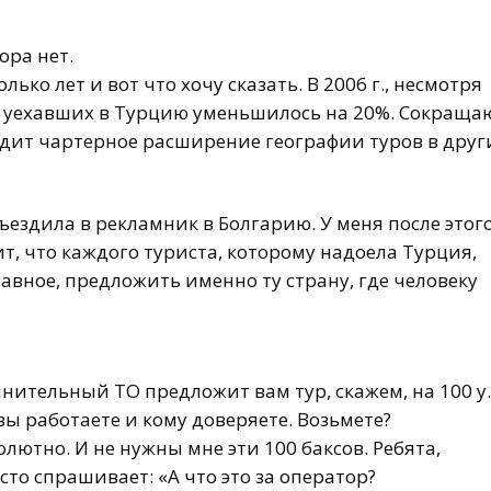
ора нет.
лько лет и вот что хочу сказать. В 2006 г., несмотря
о уехавших в Турцию уменьшилось на 20%. Сокраща
одит чартерное расширение географии туров в друг
ъездила в рекламник в Болгарию. У меня после этог
чит, что каждого туриста, которому надоела Турция,
лавное, предложить именно ту страну, где человеку
нительный ТО предложит вам тур, скажем, на 100 у.
вы работаете и кому доверяете. Возьмете?
бсолютно. И не нужны мне эти 100 баксов. Ребята,
сто спрашивает: «А что это за оператор?