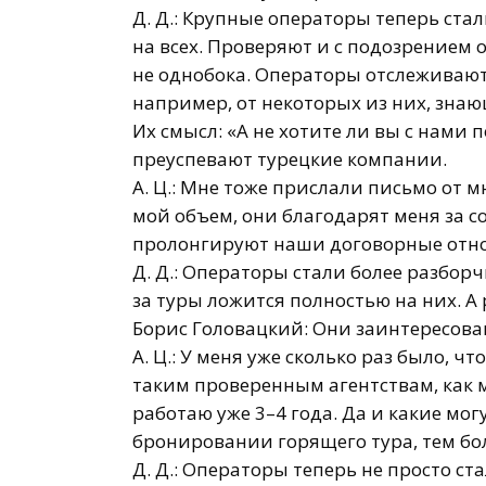
Д. Д.: Крупные операторы теперь ста
на всех. Проверяют и с подозрением 
не однобока. Операторы отслеживают
например, от некоторых из них, зна
Их смысл: «А не хотите ли вы с нами 
преуспевают турецкие компании.
А. Ц.: Мне тоже прислали письмо от 
мой объем, они благодарят меня за с
пролонгируют наши договорные отн
Д. Д.: Операторы стали более разбор
за туры ложится полностью на них. А
Борис Головацкий: Они заинтересован
А. Ц.: У меня уже сколько раз было, 
таким проверенным агентствам, как мо
работаю уже 3–4 года. Да и какие мог
бронировании горящего тура, тем бол
Д. Д.: Операторы теперь не просто с