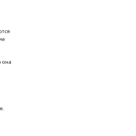
ются
ие
о она
е.