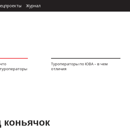
ецпроекты
Журнал
 что
Туроператоры по ЮВА – в чем
 туроператоры
отличия
д коньячок