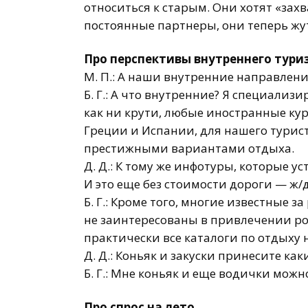
относиться к старым. Они хотят «за
постоянные партнеры, они теперь жут
Про перспективы внутреннего тури
М. П.: А наши внутренние направлени
Б. Г.: А что внутренние? Я специали
как ни крути, любые иностранные куро
Греции и Испании, для нашего турист
престижными вариантами отдыха.
Д. Д.: К тому же инфотуры, которые у
И это еще без стоимости дороги —
ж/
Б. Г.: Кроме того, многие известные 
не заинтересованы в привлечении ро
практически все каталоги по отдыху 
Д. Д.: Коньяк и закуски принесите
как
Б. Г.: Мне коньяк и еще водички мож
Про спрос на лето