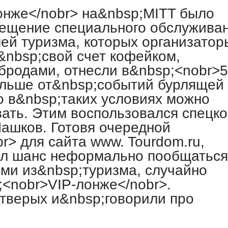
онже</nobr> на&nbsp;MITT было
мещение специального обслужива
ей туризма, которых организатор
&nbsp;свой счет кофейком,
бродами, отнесли в&nbsp;<nobr>5
альше от&nbsp;событий бурлящей
о в&nbsp;таких условиях можно
ать. Этим воспользовался спецк
Пашков. Готовя очередной
r> для сайта www. Tourdom.ru,
ил шанс неформально пообщаться
ми из&nbsp;туризма, случайно
<nobr>VIP-лонже</nobr>.
тверых и&nbsp;говорили про