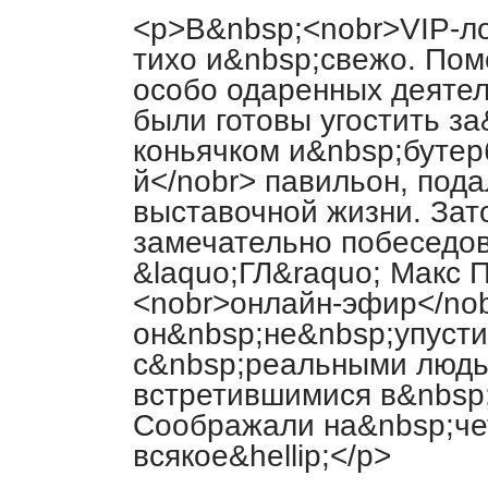
<p>В&nbsp;<nobr>VIP-л
тихо и&nbsp;свежо. По
особо одаренных деятел
были готовы угостить за
коньячком и&nbsp;бутер
й</nobr> павильон, под
выставочной жизни. Зат
замечательно побеседов
&laquo;ГЛ&raquo; Макс 
<nobr>онлайн-эфир</nob
он&nbsp;не&nbsp;упуст
с&nbsp;реальными людь
встретившимися в&nbsp;
Соображали на&nbsp;че
всякое&hellip;</p>