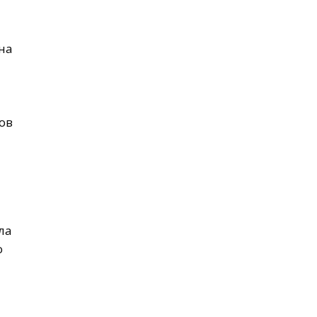
на
ов
ла
о