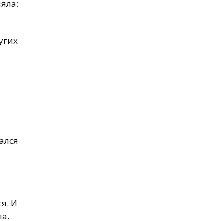
няла:
угих
чался
я. И
ла.