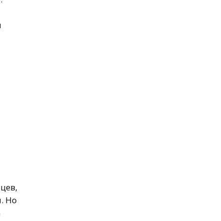
и
цев,
. Но
а