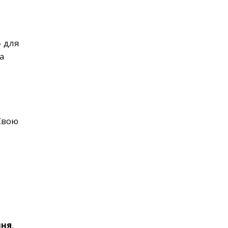
– для
а
Свою
у
е
иня
,