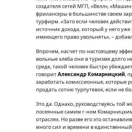
создателя сетей МГП, «Велл», «Машин
фрилансеры в большинстве своем за
турфирм. «Зато если человек действит
источник дохода, который у него уже
имеющего право увольнять», – добавл
Впрочем, насчет по-настоящему эффек
вольные хлеба они в туризме долго 
среде, такой человек быстро убеждае
говорит
Александр Комарницкий
, 
заработать комиссионные, которые ри
продать сотню турпутевок, если не бо
Это да. Однако, руководствуясь той ж
посеянные самим г-ном Комарницким 
отраслях. Но разве его это останавл
много сил и времени в единственный 