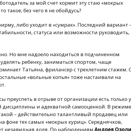
аботодатель за мой счет кормит эту стаю «мокрых
то такое, без чего я не обойдусь?
ирму, либо уходит в «сумрак». Последний вариант 
табильности, статуса или возможности руководить, 
нно. Но мне надоело находиться в подчиненном
уделять ребенку, заниматься спортом, чаще
поминает Татьяна, фрилансер с трехлетним стажем. 
остальные «вольные копья» тоже настаивали на
т.
ы преуспеть в отрыве от организации есть только 
й дисциплины и адекватной самооценкой. В режим
 такой – действительно талантливый продавец или
а фоне тех самых «мокрых куриц». Середнячков,
дет незавидная доля. По наблюдениям
Андрея Озол