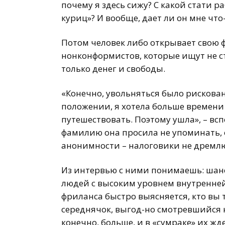
почему я здесь сижу? С какой стати р
куриц»? И вообще, дает ли он мне что-
Потом человек либо открывает свою ф
нонконформистов, которые ищут не с
только денег и свободы.
«Конечно, увольняться было рискова
положении, я хотела больше времени 
путешествовать. Поэтому ушла», – вс
фамилию она просила не упоминать, 
анонимности – налоговики не дремлю
Из интервью с ними понимаешь: шанс
людей с высоким уровнем внутренне
фриланса быстро выясняется, кто вы
середнячок, выгод-но смотревшийся н
конечно, больше, и в «сумраке» их ж