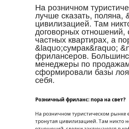
На розничном туристиче
лучше сказать, поляна,
цивилизацией. Там никт
договорных отношений, 
частных квартирах, а по
&laquo;сумрак&raquo; &n
фрилансеров. Большинс
менеджеры по продажам
сформировали базы лоял
себя.
Розничный фриланс: пора на свет?
На розничном туристическом рынке ес
тронутая цивилизацией. Там никто н
отношений, сделки заключаются в коф