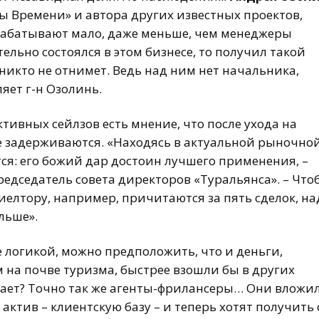
ы Времени» и автора других известных проектов,
рабатывают мало, даже меньше, чем менеджеры
ельно состоялся в этом бизнесе, то получил такой
 никто не отнимет. Ведь над ним нет начальника,
яет г-н Озолинь.
тивных сейлзов есть мнение, что после ухода на
не задерживаются. «Находясь в актуальной рыночно
тся: его божий дар достоин лучшего применения, –
председатель совета директоров «Туральянса». – Что
елтору, например, причитаются за пять сделок, на
льше».
е логикой, можно предположить, что и деньги,
на почве туризма, быстрее взошли бы в других
ивает? Точно так же агенты-фрилансеры… Они вложи
актив – клиентскую базу – и теперь хотят получить