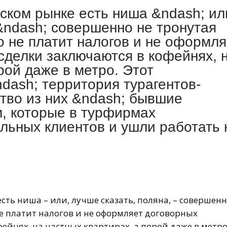
ском рынке есть ниша &ndash; ил
 &ndash; совершенно не тронутая
о не платит налогов и не оформля
сделки заключаются в кофейнях, 
рой даже в метро. Этот
dash; территория турагентов-
тво из них &ndash; бывшие
, которые в турфирмах
ьных клиентов и ушли работать 
ть ниша – или, лучше сказать, поляна, – совершенн
е платит налогов и не оформляет договорных
ейнях, на частных квартирах, а порой даже в метро