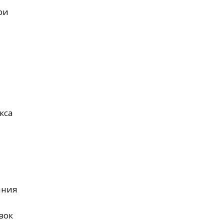
ри
кса
ания
вок