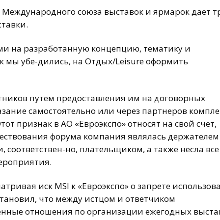
и Международного союза выставок и ярмарок дает т
тавки.
ми на разработанную концепцию, тематику и
к мы убе-дились, на Отдых/Leisure оформить
тников путем предоставления им на договорных
зание самостоятельно или через партнеров компле
тот признак в АО «Евроэкспо» относят на свой счет,
уществования форума компания являлась держателем
 соответствен-но, плательщиком, а также несла все
ероприятия.
матривая иск MSI к «Евроэкспо» о запрете использов
становил, что между истцом и ответчиком
енные отношения по организации ежегодных выста