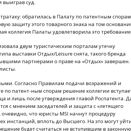
 выиграв суд.
тратаку: обратилась в Палату по патентным спорам
вую защиту этого товарного знака на том основани
 мая коллегия Палаты удовлетворила это требование
низовала двум туристическим порталам утечку
ипа выставки Отдых/Leisure снята, такого бренда
бывшими партнерами о праве на «Отдых» завершен.
листы.
ными. Согласно Правилам подачи возражений и
те по патент-ным спорам решение коллегии вступае
яца и лишь после утверждения главой Роспатента. Д
тся с мнением заседателей и защита с «летящего
, очевидно, что юристы MSI начнут процедуру
х инстанций, вплоть до Высшего. На это могут уйт
 решение будет считаться не вступившим в законную