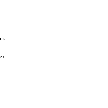
я
знь
 их