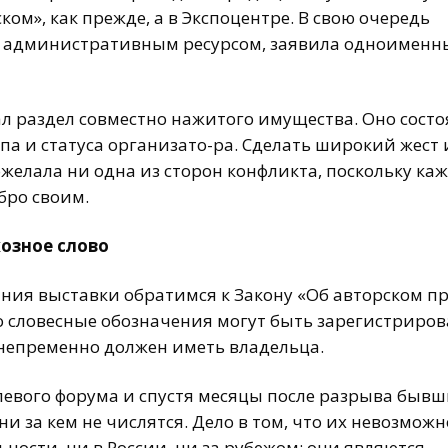
ком», как прежде, а в Экспоцентре. В свою очередь
м административным ресурсом, заявила одноимен
ал раздел совместно нажитого имущества. Оно состо
па и статуса организато-ра. Сделать широкий жест 
желала ни одна из сторон конфликта, поскольку ка
бро своим.
хозное слово
ания выставки обратимся к Закону «Об авторском п
то словесные обозначения могут быть зарегистриро
 непременно должен иметь владельца.
слевого форума и спустя месяцы после разрыва быв
ни за кем не числятся. Дело в том, что их невозможн
ьности, ни в России, ни за рубежом: они являются