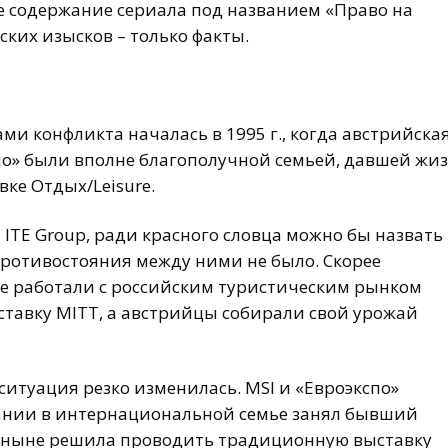
е содержание сериала под названием «Право на
ких изысков – только факты.
и конфликта началась в 1995 г., когда австрийска
по» были вполне благополучной семьей, давшей жи
ке Отдых/Leisure.
ITE Group, ради красного словца можно бы назвать
противостояния между ними не было. Скорее
е работали с российским туристическим рынком
ставку MITT, а австрийцы собирали свой урожай
 ситуация резко изменилась. MSI и «Евроэкспо»
пании в интернациональной семье занял бывший
I отныне решила проводить традиционную выставку