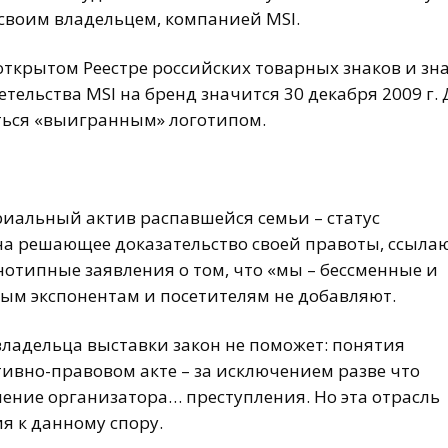
а своим владельцем, компанией MSI.
 открытом Реестре российских товарных знаков и зн
ельства MSI на бренд значится 30 декабря 2009 г. 
аться «выигранным» логотипом.
риальный актив распавшейся семьи – статус
 на решающее доказательство своей правоты, ссыла
нотипные заявления о том, что «мы – бессменные и
ым экспонентам и посетителям не добавляют.
ладельца выставки закон не поможет: понятия
тивно-правовом акте – за исключением разве что
ление организатора… преступления. Но эта отрасль
я к данному спору.