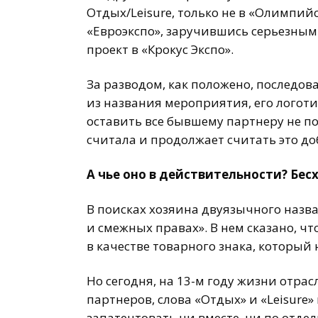
Отдых/Leisure, только не в «Олимпийс
«Евроэкспо», заручившись серьезны
проект в «Крокус Экспо».
За разводом, как положено, последов
из названия мероприятия, его логоти
оставить все бывшему партнеру не по
считала и продолжает считать это до
А чье оно в действительности? Бес
В поисках хозяина двуязычного назв
и смежных правах». В нем сказано, ч
в качестве товарного знака, который
Но сегодня, на 13-м году жизни отра
партнеров, слова «Отдых» и «Leisure» 
запатентовать ни вместе, ни по отдел