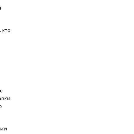
м
 кто
ле
авки
о
нии