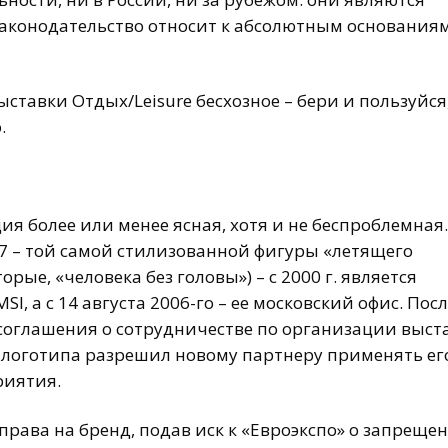
законодательство относит к абсолютным основания
ыставки Отдых/Leisure бесхозное – бери и пользуйся,
.
я более или менее ясная, хотя и не беспроблемная.
7 – той самой стилизованной фигуры «летящего
орые, «человека без головы») – с 2000 г. является
, а с 14 августа 2006-го – ее московский офис. Пос
соглашения о сотрудничестве по организации выст
н логотипа разрешил новому партнеру применять ег
риятия.
права на бренд, подав иск к «Евроэкспо» о запреще