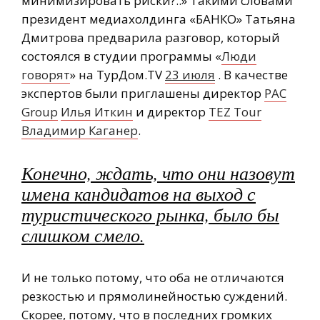
минимизировать риски?..» Такими словами
президент медиахолдинга «БАНКО» Татьяна
Дмитрова предварила разговор, который
состоялся в студии программы «
Люди
говорят
» на ТурДом.TV
23 июля
. В качестве
экспертов были приглашены директор
PAC
Group
Илья Иткин
и директор
TEZ Тour
Владимир Каганер
.
Конечно, ждать, что они назовут
имена кандидатов на выход с
туристического рынка, было бы
слишком смело.
И не только потому, что оба не отличаются
резкостью и прямолинейностью суждений.
Скорее, потому, что в последних громких