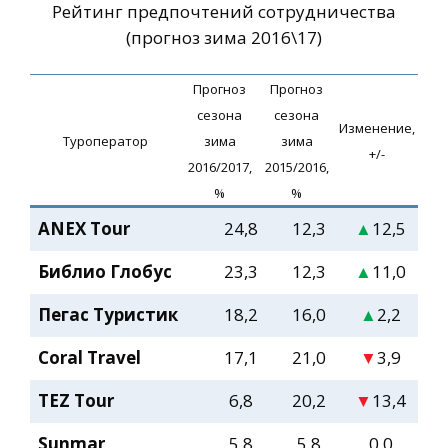
Рейтинг предпочтений сотрудничества
(прогноз зима 2016\17)
Прогноз
Прогноз
сезона
сезона
Изменение,
Туроператор
зима
зима
+/-
2016/2017,
2015/2016,
%
%
ANEX Tour
24,8
12,3
▲
12,5
Библио Глобус
23,3
12,3
▲
11,0
Пегас Туристик
18,2
16,0
▲
2,2
Coral Travel
17,1
21,0
▼
3,9
TEZ Tour
6,8
20,2
▼
13,4
Sunmar
5,8
5,8
0,0