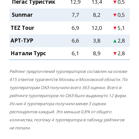
Пегас Туристик
12,9
13,4
▼
0,5
Sunmar
7,7
8,2
▼
0,5
TEZ Tour
6,9
12,0
▼
5,1
АРТ-ТУР
6,6
3,8
▲
2,8
Натали Турс
6,1
8,9
▼
2,8
Рейтинг предпочтений туроператоров составлен на основе
415 ответов турагентств Москвы и Московской области. По
туроператорам ОАЭ получили всего 363 оценки. Всего в
рейтинге туроператоров по ОАЭ было выдвинуто 12 фирм.
Из них 4 туроператора получили менее 3 оценок
респондентов каждый. Это меньше 0,8% от общего
количества, поэтому 4 туроператора в таблицу рейтингов
не попали.