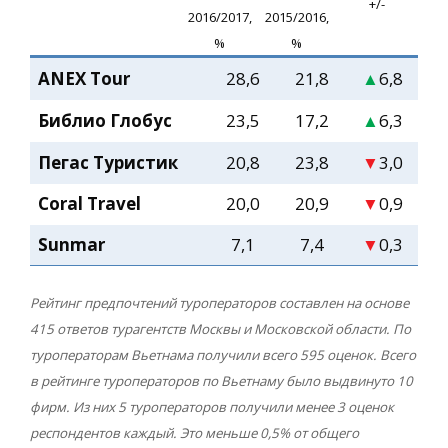
+/-
2016/2017,
2015/2016,
%
%
ANEX Tour
28,6
21,8
▲
6,8
Библио Глобус
23,5
17,2
▲
6,3
Пегас Туристик
20,8
23,8
▼
3,0
Coral Travel
20,0
20,9
▼
0,9
Sunmar
7,1
7,4
▼
0,3
Рейтинг предпочтений туроператоров составлен на основе
415 ответов турагентств Москвы и Московской области. По
туроператорам Вьетнама получили всего 595 оценок. Всего
в рейтинге туроператоров по Вьетнаму было выдвинуто 10
фирм. Из них 5 туроператоров получили менее 3 оценок
респондентов каждый. Это меньше 0,5% от общего