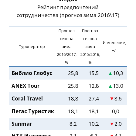
Рейтинг предпочтений
сотрудничества (прогноз зима 2016\17)
Прогноз
Прогноз
сезона
сезона
Изменение,
Туроператор
зима
зима
+/-
2016/2017,
2015/2016,
%
%
Библио Глобус
25,8
15,5
▲
10,3
ANEX Tour
25,8
12,8
▲
13,0
Coral Travel
18,8
27,4
▼
8,6
Пегас Туристик
18,1
18,1
0,0
Sunmar
8,2
10,2
▼
2,0
НТК Интурист
2,1
6,2
▼
4,1