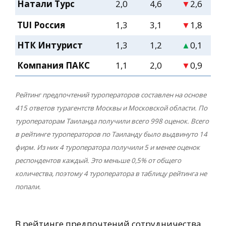
Натали Турс
2,0
4,6
▼
2,6
TUI Россия
1,3
3,1
▼
1,8
НТК Интурист
1,3
1,2
▲
0,1
Компания ПАКС
1,1
2,0
▼
0,9
Рейтинг предпочтений туроператоров составлен на основе
415 ответов турагентств Москвы и Московской области. По
туроператорам Таиланда получили всего 998 оценок. Всего
в рейтинге туроператоров по Таиланду было выдвинуто 14
фирм. Из них 4 туроператора получили 5 и менее оценок
респондентов каждый. Это меньше 0,5% от общего
количества, поэтому 4 туроператора в таблицу рейтинга не
попали.
В рейтинге предпочтений сотрудничества