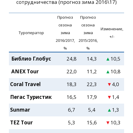
сотрудничества
(прогноз зима 2016\17)
Прогноз
Прогноз
сезона
сезона
Изменение,
Туроператор
зима
зима
+/-
2016/2017,
2015/2016,
%
%
Библио Глобус
24,8
14,3
▲
10,5
ANEX Tour
22,0
11,2
▲
10,8
Coral Travel
18,3
22,3
▼
4,0
Пегас Туристик
16,5
17,9
▼
1,4
Sunmar
6,7
5,4
▲
1,3
TEZ Tour
5,3
15,6
▼
10,3