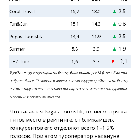
▲
2,5
Coral Travel
15,7
13,2
▲
0,8
Fun&Sun
15,1
14,3
▲
2
,5
Pegas Touristik
14,4
11,9
▲
1,9
Sunmar
5,8
3,9
▼
- 2,1
TEZ Tour
1,6
3,7
В рейтинг туроператоров по Египту было выдвинуто 13 фирм. 7 из них
набрали более 10 голосов и вошли в число лидеров рейтинга по Египту.
Рейтинг подготовлен на основании опроса специалистов 500 турфирм
Москвы и Московской области.
Что касается Pegas Touristik, то, несмотря на
пятое место в рейтинге, от ближайших
конкурентов его отделяют всего 1–1,5%
голосов. При этом туроператор накануне