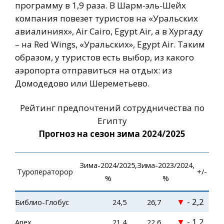
программу в 1,9 раза. В Шарм-эль-Шейх
компания повезет туристов на «Уральских
авиалиниях», Air Cairo, Egypt Air, а в Хургаду
– на Red Wings, «Уральских», Egypt Air. Таким
образом, у туристов есть выбор, из какого
аэропорта отправиться на отдых: из
Домодедово или Шереметьево.
Рейтинг предпочтений сотрудничества по
Египту
Прогноз на сезон зима 2024/2025
Зима-2024/2025,
Зима-2023/2024,
Туроператорор
+/-
%
%
▼
- 2,2
Библио-Глобус
24,5
26,7
▼
- 1,2
Anex
21,4
22,6