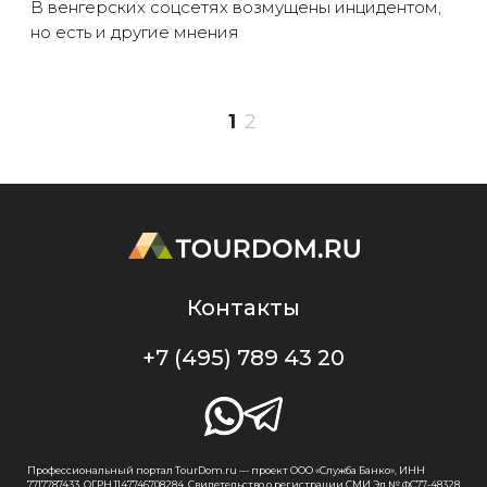
В венгерских соцсетях возмущены инцидентом,
но есть и другие мнения
1
2
Контакты
+7 (495) 789 43 20
Профессиональный портал TourDom.ru — проект ООО «Служба Банко», ИНН
7717787433, ОГРН 1147746708284. Свидетельство о регистрации СМИ Эл № ФС77-48328