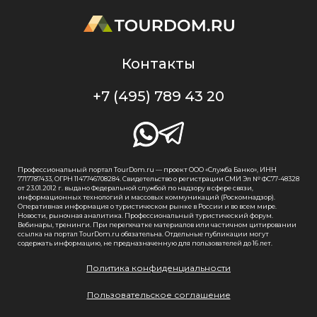
Контакты
+7 (495) 789 43 20
Профессиональный портал TourDom.ru — проект ООО «Служба Банко», ИНН
7717787433, ОГРН 1147746708284. Свидетельство о регистрации СМИ Эл № ФС77-48328
от 23.01.2012 г. выдано Федеральной службой по надзору в сфере связи,
информационных технологий и массовых коммуникаций (Роскомнадзор).
Оперативная информация о туристическом рынке в России и во всем мире.
Новости, рыночная аналитика. Профессиональный туристический форум.
Вебинары, тренинги. При перепечатке материалов или частичном цитировании
ссылка на портал TourDom.ru обязательна. Отдельные публикации могут
содержать информацию, не предназначенную для пользователей до 16 лет.
Политика конфиденциальности
Пользовательское соглашение