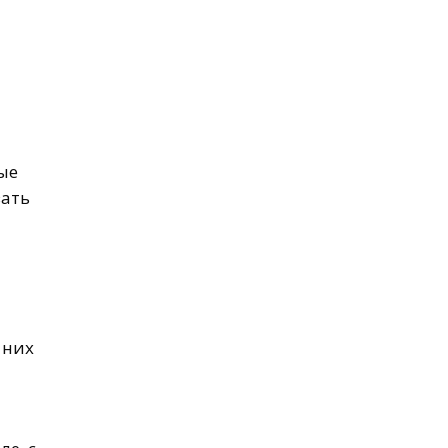
ые
вать
 них