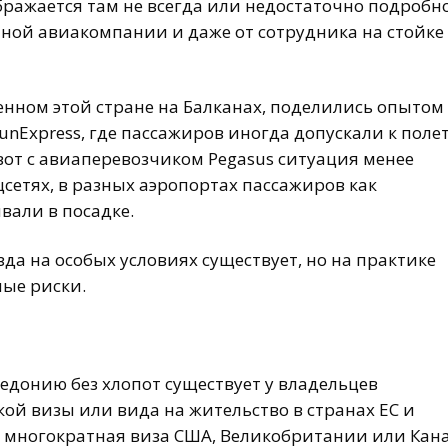
ражается там не всегда или недостаточно подробно
етной авиакомпании и даже от сотрудника на стойке
енном этой стране на Балканах, поделились опытом
 SunExpress, где пассажиров иногда допускали к поле
от с авиаперевозчиком Pegasus ситуация менее
цсетях, в разных аэропортах пассажиров как
вали в посадке.
а на особых условиях существует, но на практике
ные риски.
едонию без хлопот существует у владельцев
й визы или вида на жительство в странах ЕС и
и многократная виза США, Великобритании или Кан