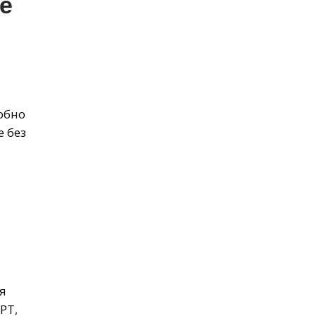
е
обно
е без
я
PT,