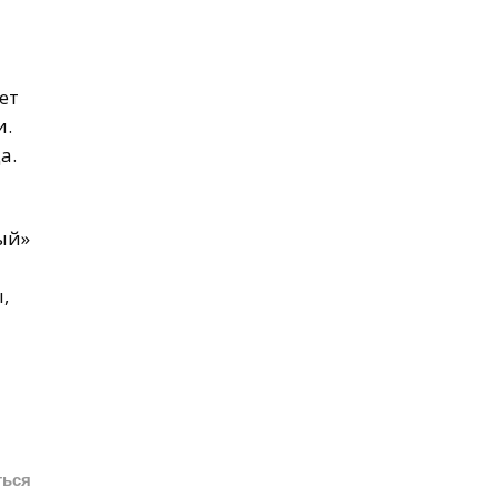
ет
и.
а.
ый»
,
ться