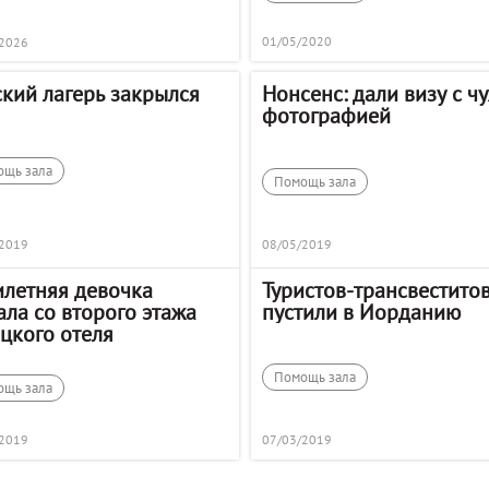
01/05/2020
/2026
ский лагерь закрылся
Нонсенс: дали визу с ч
фотографией
ощь зала
Помощь зала
/2019
08/05/2019
илетняя девочка
Туристов-трансвеститов
ла со второго этажа
пустили в Иорданию
цкого отеля
Помощь зала
ощь зала
/2019
07/03/2019