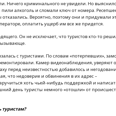
ли. Ничего криминального не увидели. Но выяснило
 пили алкоголь и сломали ключ от номера. Ресепше
 отказались. Вероятно, поэтому они и придумали э
ператоре, оплатить ущерб им все же придется.
одящего. Он не исключает, что туристов кто-то реши
 вызывающе.
язалась с туристами. По словам «потерпевших», зам
о ремонтировали. Камер видеонаблюдения, уверяют 
траху перед неизвестностью добавилось и негодовани
я, что недоверие и обвинения в их адрес –
заручиться хоть чьей-нибудь поддержкой и написат
шний день туристы немного «отошли» от происшест
ь туристам?