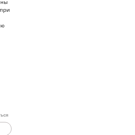
ены
 при
ую
ться