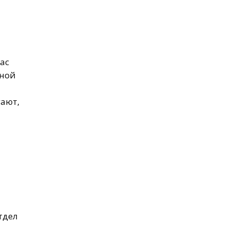
ас
нной
гают,
тдел