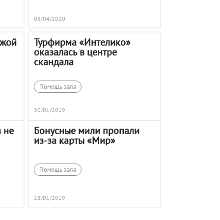
08/04/2020
ужой
Турфирма «Интелико»
оказалась в центре
скандала
Помощь зала
30/01/2019
 не
Бонусные мили пропали
из-за карты «Мир»
Помощь зала
28/01/2019