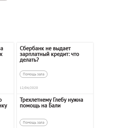
на
Сбербанк не выдает
х
зарплатный кредит: что
делать?
Помощь зала
12/04/2020
о
Трехлетнему Глебу нужна
нку
помощь на Бали
Помощь зала