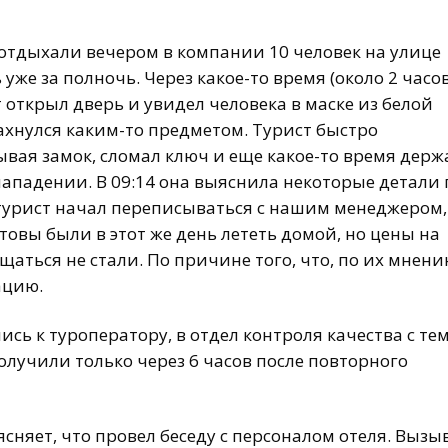
 отдыхали вечером в компании 10 человек на улице
 уже за полночь. Через какое-то время (около 2 часо
т открыл дверь и увидел человека в маске из белой
махнулся каким-то предметом. Турист быстро
ывая замок, сломал ключ и еще какое-то время держ
 нападении. В 09:14 она выяснила некоторые детали 
 турист начал переписываться с нашим менеджером,
овы были в этот же день лететь домой, но цены на
аться не стали. По причине того, что, по их мнени
уацию.
ись к туроператору, в отдел контроля качества с те
лучили только через 6 часов после повторного
сняет, что провел беседу с персоналом отеля. Вызы