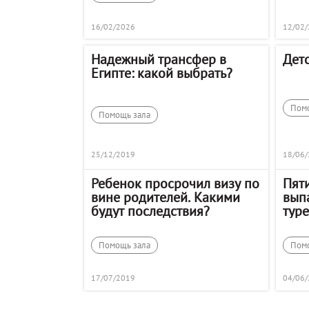
16/02/2026
12/02
Надежный трансфер в
Дет
Египте: какой выбрать?
Пом
Помощь зала
25/12/2019
18/06
Ребенок просрочил визу по
Пят
вине родителей. Какими
выпа
будут последствия?
туре
Помощь зала
Пом
17/07/2019
04/06