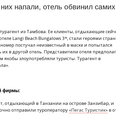
 них напали, отель обвинил самих
ь турагент из Тамбова. Ее клиенты, отдыхающие сейч
теле Langi Beach Bungalows 3*, стали героями стра
в номер постучал неизвестный в маске и попытался
ь их в другой отель. Представители отеля предпола
ым якобы злоупотребляли туристы. Турагент в
ла».
й фирмы:
ст, отдыхающий в Танзании на острове Занзибар, и
очно отправили туроператору
«Пегас Туристик»
в о