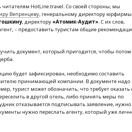
читателям HotLine.travel. Cо своей стороны, мы
иру Вепренцеву
, генеральному директору юрфирмы
тошкину
, директору
«Атомик-Аудит»
. С их слов,
рагент, – предоставить туристам общие рекомендаци
лучить документ, который пригодится, чтобы потом
ерба.
лицию будет зафиксирован, необходимо составить
авителю принимающей компании. В документе надо
ер, турист может обозначить, что требует оказать
ереселить в другой отель, либо принять меры по
рудник отказывается подписывать заявление, нужно
окументы нужно переслать агенту, который уже личн