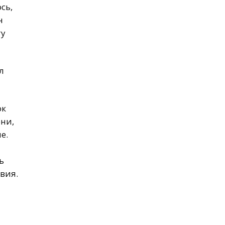
сь,
н
ту
л
ок
они,
е.
ь
вия.