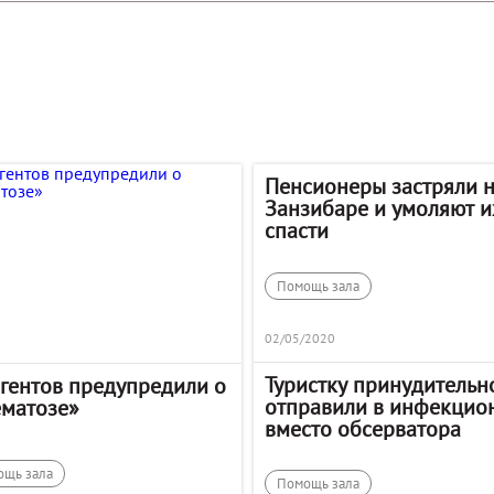
Пенсионеры застряли 
Занзибаре и умоляют и
спасти
Помощь зала
02/05/2020
Туристку принудительн
агентов предупредили о
отправили в инфекцио
ематозе»
вместо обсерватора
ощь зала
Помощь зала