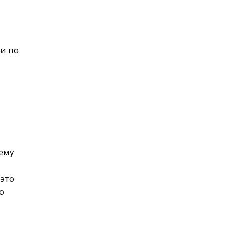
и по
 ему
 это
о