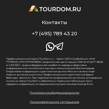
Контакты
+7 (495) 789 43 20
Профессиональный портал TourDom.ru — проект ООО «Служба Банко», ИНН
7717787433, ОГРН 1147746708284. Свидетельство о регистрации СМИ Эл № ФС77-48328
от 23.01.2012 г. выдано Федеральной службой по надзору в сфере связи,
информационных технологий и массовых коммуникаций (Роскомнадзор).
Оперативная информация о туристическом рынке в России и во всем мире.
Новости, рыночная аналитика. Профессиональный туристический форум.
Вебинары, тренинги. При перепечатке материалов или частичном цитировании
ссылка на портал TourDom.ru обязательна. Отдельные публикации могут
содержать информацию, не предназначенную для пользователей до 16 лет.
Политика конфиденциальности
Пользовательское соглашение