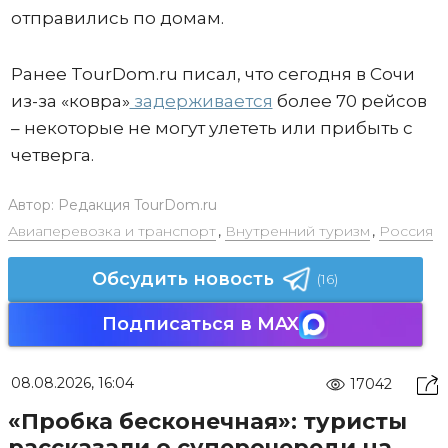
отправились по домам.
Ранее TourDom.ru писал, что сегодня в Сочи
из-за «ковра»
задерживается
более 70 рейсов
– некоторые не могут улететь или прибыть с
четверга.
Автор:
Редакция TourDom.ru
Авиаперевозка и транспорт
,
Внутренний туризм
,
Россия
Обсудить новость
(16)
Подписаться в MAX
08.08.2026, 16:04
17042
«Пробка бесконечная»: туристы
рассказали о суперочереди на