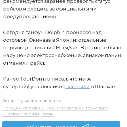
рекомендуется заранее проверять статус
рейсов и следить за официальными
предупреждениями.
Сегодня тайфун Dolphin пронесся над
островом Окинава в Японии: отдельные
порывы достигали 216 км/час. В регионе было
нарушено электроснабжение, авиакомпании
отменили рейсы.
Ранее TourDom.ru писал, что из-за
супертайфуна россияне
застряли
в Шанхае.
Автор:
Редакция TourDom.ru
Погода и катаклизмы
,
Авиаперевозка и транспорт
,
Выездной туризм
,
Китай