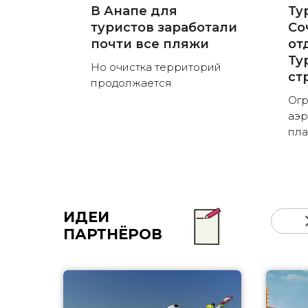
В Анапе для
Ту
туристов заработали
Со
почти все пляжи
от
Ту
Но очистка территорий
ст
продолжается
Огр
аэр
пла
ИДЕИ
ПАРТНЁРОВ