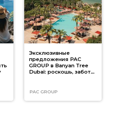
Эксклюзивные
Как п
предложения PAC
насыщ
ть
GROUP в Banyan Tree
Рас-э
у
Dubai: роскошь, забота
о детях и выгода до
45%
PAC GROUP
Русск