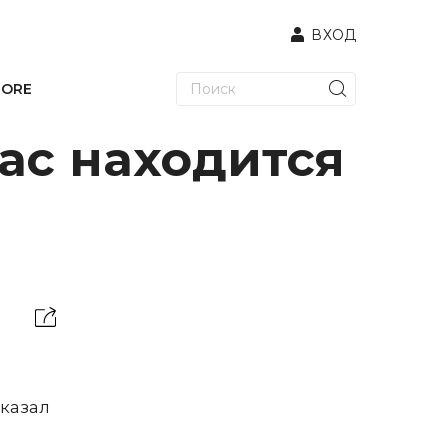
ВХОД
TORE
час находится
сказал