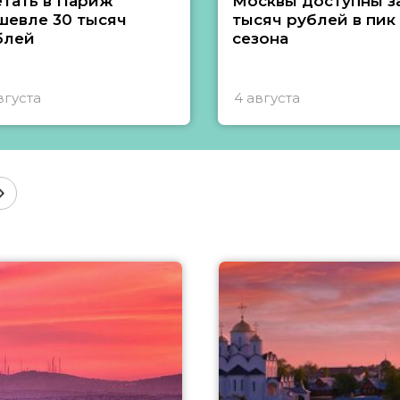
етать в Париж
Москвы доступны за
шевле 30 тысяч
тысяч рублей в пик
блей
сезона
вгуста
4 августа