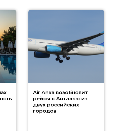
A
А
г
Чар
нах
Air Anka возобновит
ость
рейсы в Анталью из
двух российских
городов