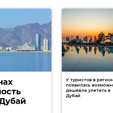
нах
У туристов в регио
появилась возможн
ность
дешевле улететь в
Дубай
 Дубай