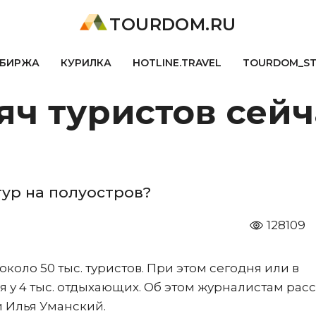
TOURDOM.RU
БИРЖА
КУРИЛКА
HOTLINE.TRAVEL
TOURDOM_S
яч туристов сей
 тур на полуостров?
128109
коло 50 тыс. туристов. При этом сегодня или в
 у 4 тыс. отдыхающих. Об этом журналистам рас
и Илья Уманский.