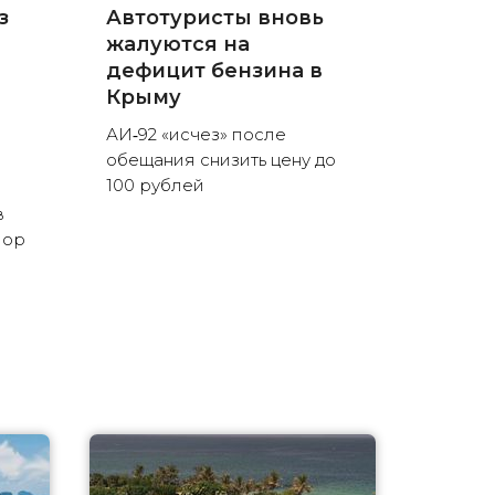
з
Автотуристы вновь
жалуются на
дефицит бензина в
Крыму
АИ‑92 «исчез» после
обещания снизить цену до
100 рублей
в
пор