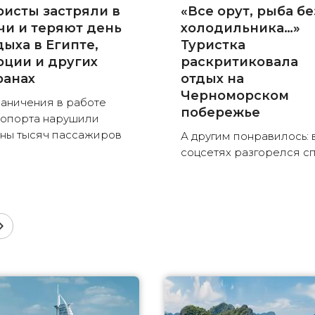
ристы застряли в
«Все орут, рыба бе
чи и теряют день
холодильника…»
дыха в Египте,
Туристка
рции и других
раскритиковала
ранах
отдых на
Черноморском
аничения в работе
побережье
опорта нарушили
ны тысяч пассажиров
А другим понравилось: 
соцсетях разгорелся с