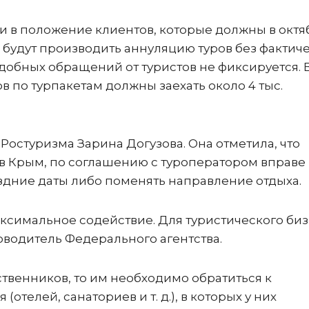
ли в положение клиентов, которые должны в октя
 будут производить аннуляцию туров без фактич
добных обращений от туристов не фиксируется. 
 по турпакетам должны заехать около 4 тыс.
 Ростуризма Зарина Догузова. Она отметила, что
 в Крым, по соглашению с туроператором вправе
здние даты либо поменять направление отдыха.
ксимальное содействие. Для туристического би
оводитель Федерального агентства.
твенников, то им необходимо обратиться к
телей, санаториев и т. д.), в которых у них