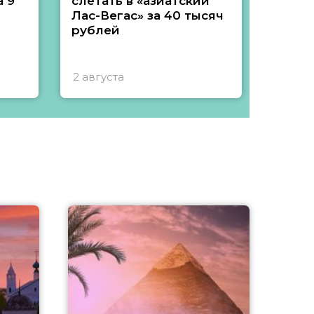
 9
слетать в «азиатский
подеш
Лас-Вегас» за 40 тысяч
тысяч
рублей
2 августа
1 авгу