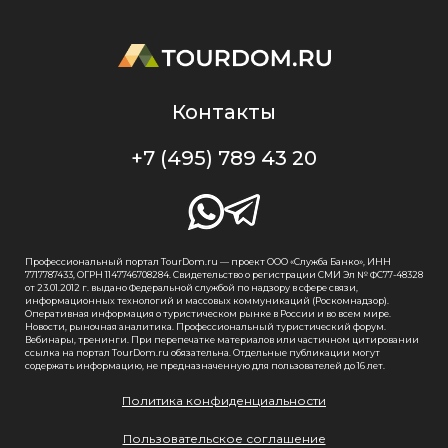
Контакты
+7 (495) 789 43 20
Профессиональный портал TourDom.ru — проект ООО «Служба Банко», ИНН
7717787433, ОГРН 1147746708284. Свидетельство о регистрации СМИ Эл № ФС77-48328
от 23.01.2012 г. выдано Федеральной службой по надзору в сфере связи,
информационных технологий и массовых коммуникаций (Роскомнадзор).
Оперативная информация о туристическом рынке в России и во всем мире.
Новости, рыночная аналитика. Профессиональный туристический форум.
Вебинары, тренинги. При перепечатке материалов или частичном цитировании
ссылка на портал TourDom.ru обязательна. Отдельные публикации могут
содержать информацию, не предназначенную для пользователей до 16 лет.
Политика конфиденциальности
Пользовательское соглашение