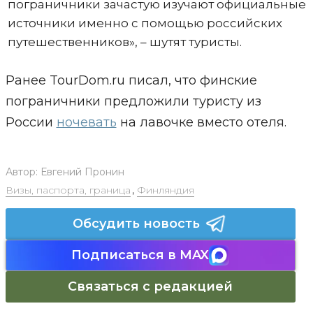
пограничники зачастую изучают официальные
источники именно с помощью российских
путешественников», – шутят туристы.
Ранее TourDom.ru писал, что финские
пограничники предложили туристу из
России
ночевать
на лавочке вместо отеля.
Автор:
Евгений Пронин
Визы, паспорта, граница
,
Финляндия
Обсудить новость
Подписаться в MAX
Связаться с редакцией