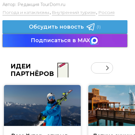
Автор:
Редакция TourDom.ru
Погода и катаклизмы
,
Внутренний туризм
,
Россия
Обсудить новость
(1)
Подписаться в MAX
ИДЕИ
ПАРТНЁРОВ