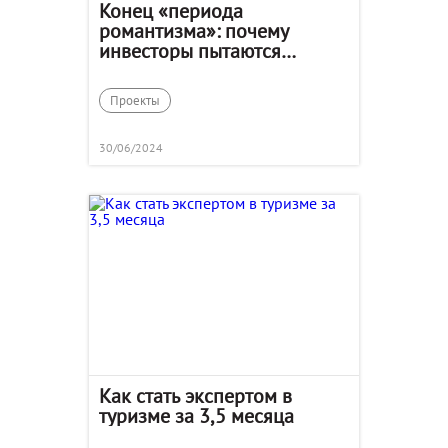
Конец «периода
романтизма»: почему
инвесторы пытаются
избавиться от глэмпингов
на «Авито»
Проекты
30/06/2024
Как стать экспертом в
туризме за 3,5 месяца