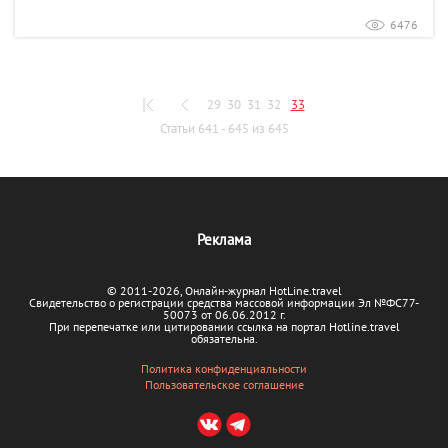
6476
29
30
31
32
33
Статьи 641 - 645 из 645
Реклама
© 2011-2026, Онлайн-журнал HotLine.travel
Свидетельство о регистрации средства массовой информации Эл №ФС77-
50073 от 06.06.2012 г.
При перепечатке или цитировании ссылка на портал Hotline.travel
обязательна.
Политика конфиденциальности
Пользовательское соглашение