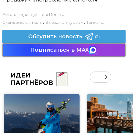
Автор:
Редакция TourDom.ru
Скандалы, сигналы
,
Выездной туризм
,
Таиланд
Обсудить новость
(3)
Подписаться в MAX
ИДЕИ
ПАРТНЁРОВ