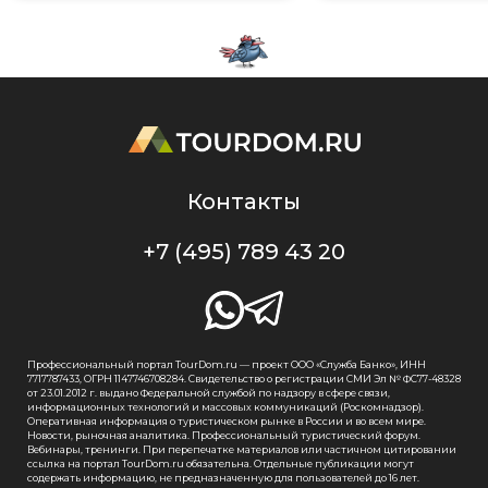
Контакты
+7 (495) 789 43 20
Профессиональный портал TourDom.ru — проект ООО «Служба Банко», ИНН
7717787433, ОГРН 1147746708284. Свидетельство о регистрации СМИ Эл № ФС77-48328
от 23.01.2012 г. выдано Федеральной службой по надзору в сфере связи,
информационных технологий и массовых коммуникаций (Роскомнадзор).
Оперативная информация о туристическом рынке в России и во всем мире.
Новости, рыночная аналитика. Профессиональный туристический форум.
Вебинары, тренинги. При перепечатке материалов или частичном цитировании
ссылка на портал TourDom.ru обязательна. Отдельные публикации могут
содержать информацию, не предназначенную для пользователей до 16 лет.