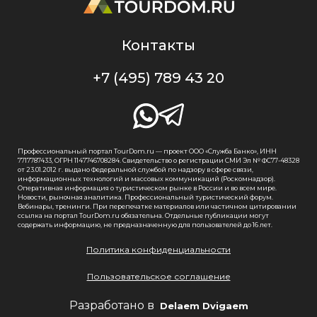
Контакты
+7 (495) 789 43 20
Профессиональный портал TourDom.ru — проект ООО «Служба Банко», ИНН
7717787433, ОГРН 1147746708284. Свидетельство о регистрации СМИ Эл № ФС77-48328
от 23.01.2012 г. выдано Федеральной службой по надзору в сфере связи,
информационных технологий и массовых коммуникаций (Роскомнадзор).
Оперативная информация о туристическом рынке в России и во всем мире.
Новости, рыночная аналитика. Профессиональный туристический форум.
Вебинары, тренинги. При перепечатке материалов или частичном цитировании
ссылка на портал TourDom.ru обязательна. Отдельные публикации могут
содержать информацию, не предназначенную для пользователей до 16 лет.
Политика конфиденциальности
Пользовательское соглашение
Разработано в
Delaem Dvigaem