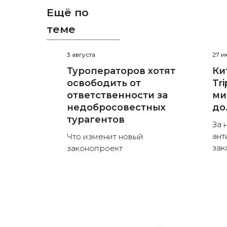
Ещё по
теме
3 августа
27 
Туроператоров хотят
Ки
освободить от
Tr
ответственности за
ми
недобросовестных
до
турагентов
За 
ант
Что изменит новый
зак
законопроект