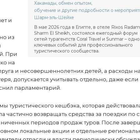
Хакамады, обмен опытом,
обучение и другие подробности о мероприят
Шарм-эль-Шейхе
ет и
В мае 2026 года в Египте, в отеле Rixos Radam
Sharm El Sheikh, состоялся ежегодный форум
но из
сетей турагентств Coral Travel и Sunmar – одно
ключевых событий для профессионального
и
туристического сообщества.
й. При
ко на
пруга и несовершеннолетних детей, а расходы н
геря, допускается учитывать отдельно, даже если
яснил парламентарий.
мы туристического кешбэка, которая действовал
ла частично возвращать средства за поездки по 
раниченных периодов продаж туров. После заве
сновном локальные акции и отдельные регионал
авители отрасли и власти периодически обсужд