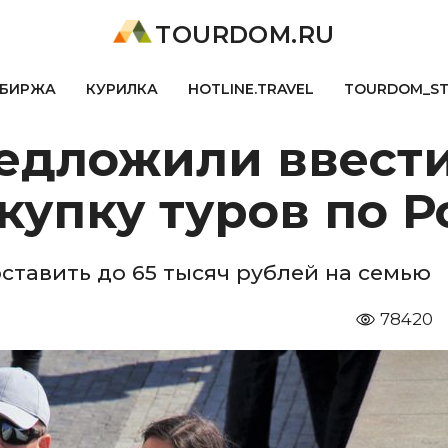
TOURDOM.RU
БИРЖА
КУРИЛКА
HOTLINE.TRAVEL
TOURDOM_S
редложили ввест
купку туров по 
тавить до 65 тысяч рублей на семью
78420