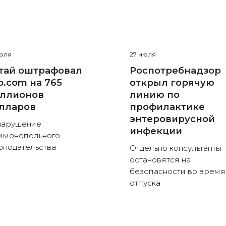
июля
27 июля
тай оштрафовал
Роспотребнадзор
ip.com на 765
открыл горячую
ллионов
линию по
лларов
профилактике
энтеровирусной
нарушение
инфекции
имонопольного
онодательства
Отдельно консультанты
остановятся на
безопасности во время
отпуска