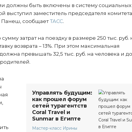
сии должны быть включены в систему социальных
вой выступил заместитель председателя комитет
н Панеш, сообщает
ТАСС
.
умму затрат на поездку в размере 250 тыс. руб. 
авку возврата – 13%. При этом максимальная
олжна превышать 32,5 тыс. руб. на человека и до
 родителей.
на
ы
Управлять будущим:
ная
как прошел форум
м,
сетей турагентств
Coral Travel и
Sunmar в Египте
ить
Мастер-класс Ирины