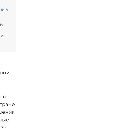
ии в
is
 из
а
 они
а в
стране
ршения
ьные
али