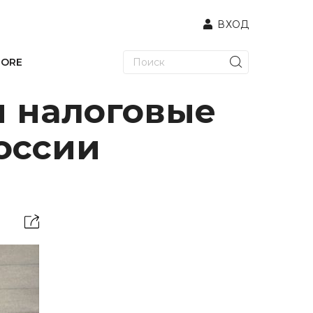
ВХОД
TORE
и налоговые
России