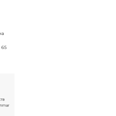
а
на
 65