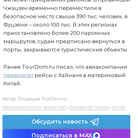
Чжэцзян временно переместили в
безопасное место свыше 390 тыс. человек, в
Фуцзяни – около 100 тыс. В этих регионах
приостановлено более 200 паромных
маршрутов, судам предписано вернуться в
порты, закрываются туристические объекты.
Ранее TourDom.ru писал, что авиакомпании
переносят
рейсы с Хайнаня в материковый
Китай.
Автор:
Редакция TourDom.ru
Авиаперевозка и транспорт
,
Выездной туризм
,
Китай
Обсудить новость
Подписаться в MAX