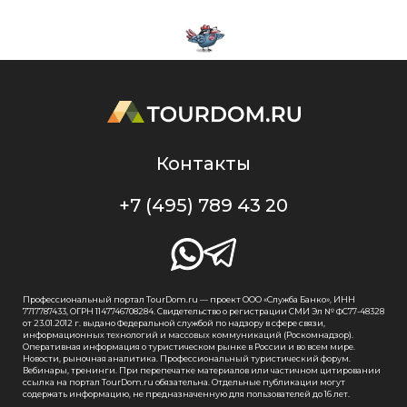
Контакты
+7 (495) 789 43 20
Профессиональный портал TourDom.ru — проект ООО «Служба Банко», ИНН
7717787433, ОГРН 1147746708284. Свидетельство о регистрации СМИ Эл № ФС77-48328
от 23.01.2012 г. выдано Федеральной службой по надзору в сфере связи,
информационных технологий и массовых коммуникаций (Роскомнадзор).
Оперативная информация о туристическом рынке в России и во всем мире.
Новости, рыночная аналитика. Профессиональный туристический форум.
Вебинары, тренинги. При перепечатке материалов или частичном цитировании
ссылка на портал TourDom.ru обязательна. Отдельные публикации могут
содержать информацию, не предназначенную для пользователей до 16 лет.