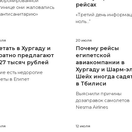
абронированной
рейсах
тинице они жаловались
«антисанитарию»
«Третий день информа
ноль…”
юля
20 июля
етать в Хургаду и
Почему рейсы
ратно предлагают
египетской
 27 тысяч рублей
авиакомпании в
Хургаду и Шарм-эл
ие есть недорогие
Шейх иногда садя
еты в Египет
в Тбилиси
Выяснили причины
дозаправок самолетов
Nesma Airlines
юля
12 июля