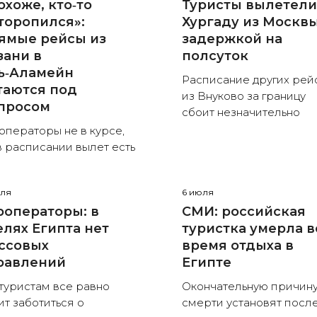
охоже, кто‑то
Туристы вылетели
торопился»:
Хургаду из Москвы
ямые рейсы из
задержкой на
зани в
полсуток
ь‑Аламейн
Расписание других рей
таются под
из Внуково за границу
просом
сбоит незначительно
операторы не в курсе,
в расписании вылет есть
юля
6 июля
роператоры: в
СМИ: российская
елях Египта нет
туристка умерла в
ссовых
время отдыха в
равлений
Египте
туристам все равно
Окончательную причин
ит заботиться о
смерти установят посл