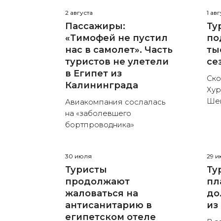
2 августа
1 ав
Пассажиры:
Ту
«Тимофей не пустил
по
нас в самолет». Часть
ты
туристов не улетели
се
в Египет из
Ско
Калининграда
Хур
Ше
Авиакомпания сослалась
на «заболевшего
бортпроводника»
30 июля
29 
Туристы
Ту
продолжают
пл
жаловаться на
до
антисанитарию в
из
египетском отеле