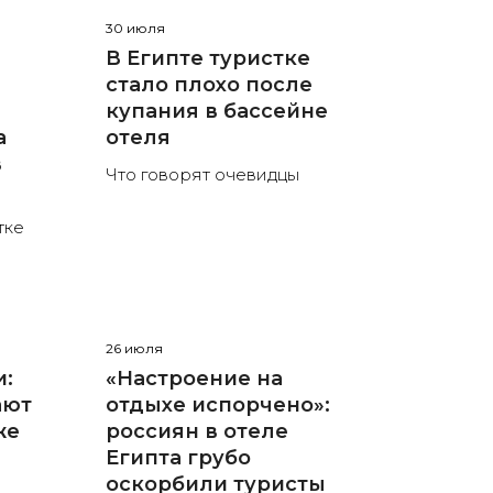
30 июля
В Египте туристке
стало плохо после
купания в бассейне
а
отеля
в
Что говорят очевидцы
тке
26 июля
и:
«Настроение на
ают
отдыхе испорчено»:
же
россиян в отеле
Египта грубо
оскорбили туристы