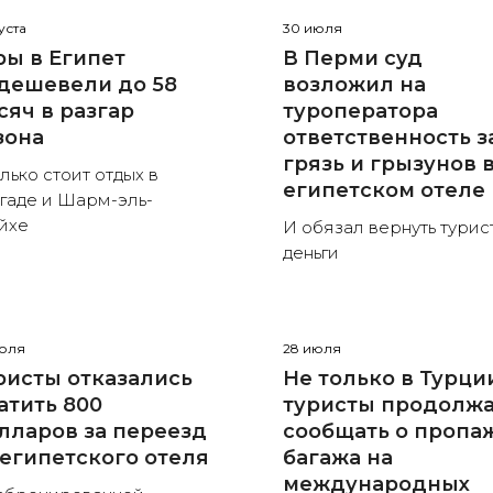
густа
30 июля
ры в Египет
В Перми суд
дешевели до 58
возложил на
сяч в разгар
туроператора
зона
ответственность з
грязь и грызунов 
лько стоит отдых в
египетском отеле
гаде и Шарм-эль-
йхе
И обязал вернуть турис
деньги
июля
28 июля
ристы отказались
Не только в Турци
атить 800
туристы продолж
лларов за переезд
сообщать о пропа
 египетского отеля
багажа на
международных