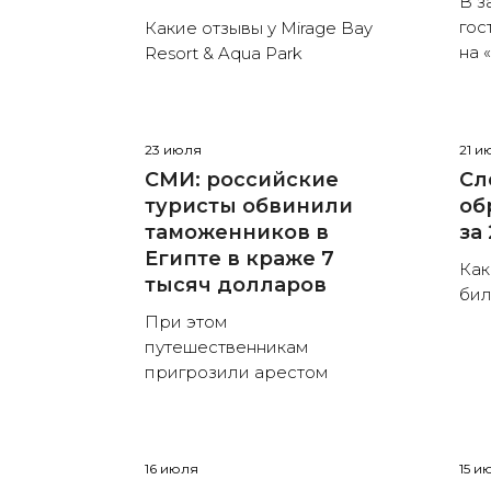
В з
гос
Какие отзывы у Mirage Bay
на 
Resort & Aqua Park
23 июля
21 и
СМИ: российские
Сл
туристы обвинили
об
таможенников в
за
Египте в краже 7
Как
тысяч долларов
бил
При этом
путешественникам
пригрозили арестом
16 июля
15 и