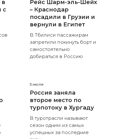
 в
Рейс Шарм-эль-Шейх
 с
– Краснодар
посадили в Грузии и
вернули в Египет
сов
В Тбилиси пассажирам
запретили покинуть борт и
самостоятельно
добираться в Россию
5 июля
Россия заняла
о
второе место по
турпотоку в Хургаду
В туротрасли называют
сезон одним из самых
у
успешных за последние
е