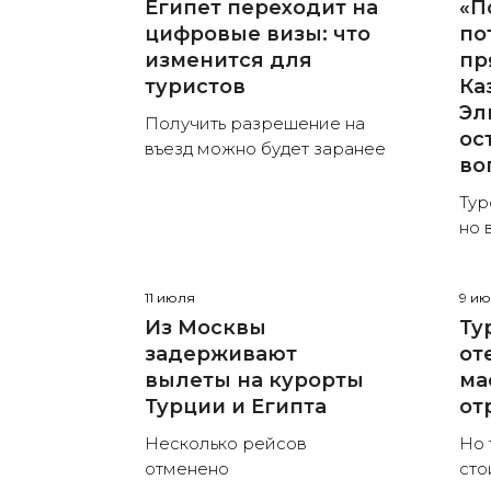
Египет переходит на
«П
цифровые визы: что
по
изменится для
пр
туристов
Ка
Эл
Получить разрешение на
ос
въезд можно будет заранее
во
Тур
но 
11 июля
9 и
Из Москвы
Ту
задерживают
от
вылеты на курорты
ма
Турции и Египта
от
Несколько рейсов
Но 
отменено
сто