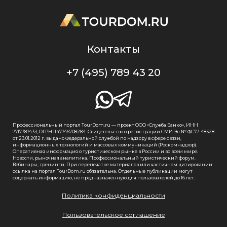
Контакты
+7 (495) 789 43 20
Профессиональный портал TourDom.ru — проект ООО «Служба Банко», ИНН
7717787433, ОГРН 1147746708284. Свидетельство о регистрации СМИ Эл № ФС77-48328
от 23.01.2012 г. выдано Федеральной службой по надзору в сфере связи,
информационных технологий и массовых коммуникаций (Роскомнадзор).
Оперативная информация о туристическом рынке в России и во всем мире.
Новости, рыночная аналитика. Профессиональный туристический форум.
Вебинары, тренинги. При перепечатке материалов или частичном цитировании
ссылка на портал TourDom.ru обязательна. Отдельные публикации могут
содержать информацию, не предназначенную для пользователей до 16 лет.
Политика конфиденциальности
Пользовательское соглашение