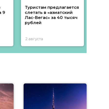
з
Туристам предлагается
Туры 
 9
слетать в «азиатский
подеш
Лас-Вегас» за 40 тысяч
тысяч
рублей
2 августа
1 авгу