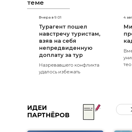
теме
Вчера в 9:01
4 ав
Турагент пошел
Ми
навстречу туристам,
пр
взяв на себя
ка
непредвиденную
Вме
доплату за тур
уни
тео
Назревавшего конфликта
удалось избежать
ИДЕИ
ПАРТНЁРОВ