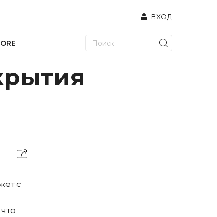
ВХОД
TORE
крытия
жет с
 что