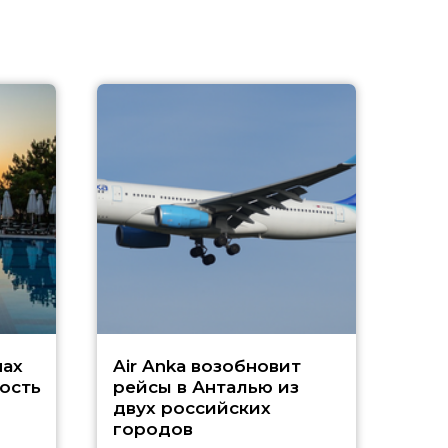
A
А
г
Чар
нах
Air Anka возобновит
ость
рейсы в Анталью из
двух российских
городов