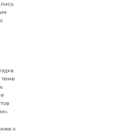
ились
ния
х
ездка
 теме
ть
ие
нтов
и».
лиже к