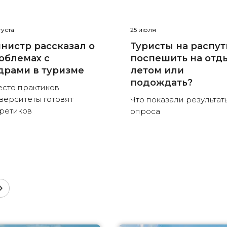
густа
25 июля
нистр рассказал о
Туристы на распут
облемах с
поспешить на отд
драми в туризме
летом или
подождать?
сто практиков
верситеты готовят
Что показали результат
ретиков
опроса