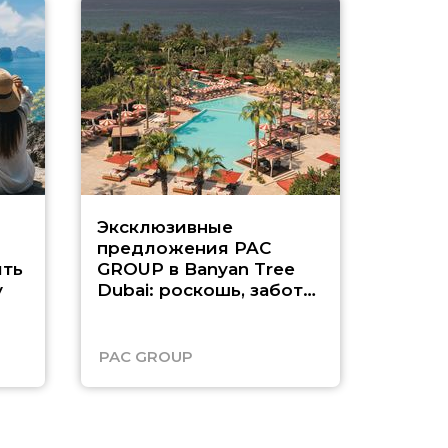
Эксклюзивные
Как п
предложения PAC
насыщ
ть
GROUP в Banyan Tree
Рас-э
у
Dubai: роскошь, забота
о детях и выгода до
45%
PAC GROUP
Русск