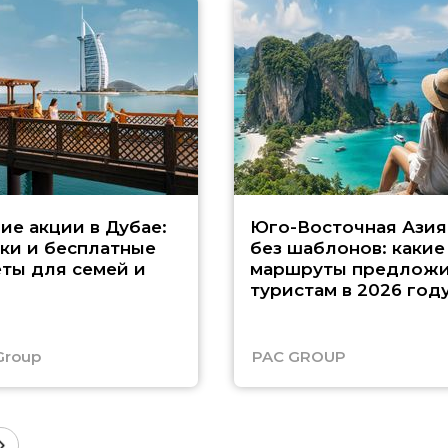
ие акции в Дубае:
Юго-Восточная Азия
ки и бесплатные
без шаблонов: какие
ты для семей и
маршруты предложи
туристам в 2026 год
Group
PAC GROUP