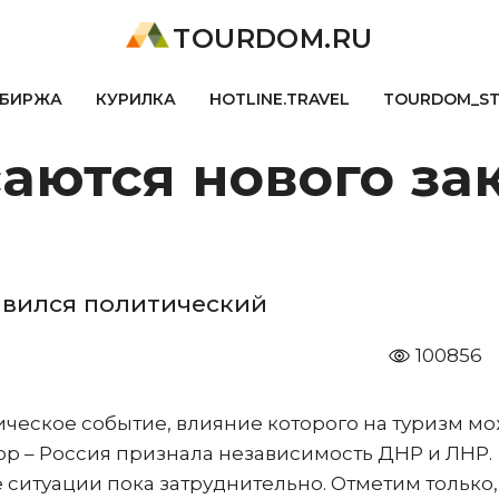
TOURDOM.RU
БИРЖА
КУРИЛКА
HOTLINE.TRAVEL
TOURDOM_S
саются нового за
авился политический
100856
ческое событие, влияние которого на туризм мо
р – Россия признала независимость ДНР и ЛНР.
ситуации пока затруднительно. Отметим только,