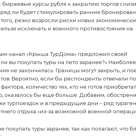
 биржевые курсы рубля к закрытию торгов сниз
то вряд ли будет стимулировать ранние бронирова
е того, резко возросли риски новых экономически
ельзя исключать и военного противостояния на
грам-канал «Крыша ТурДома» предложил своей
е ли вы покупать туры на лето заранее?» Наиболее
мия не закончилась. Границы могут закрыть, и по
тов. Вероятно, если бы респонденты отвечали по
фактора, количество тех, кто не готов приобрета
о, оказалось бы еще больше. Добавим, обострен
жи турпоездок и в предыдущие дни – ряд тураге
етнего отдыха «из-за возможной военной операци
 покупать туры заранее, так как полагают, что б