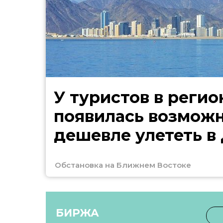
У туристов в регио
появилась возмож
дешевле улететь в
Обстановка на Ближнем Востоке
БИРЖА