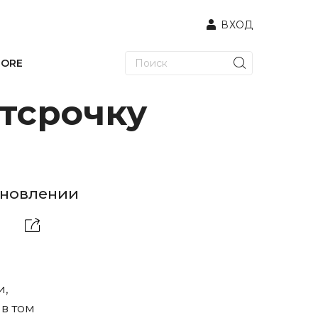
ВХОД
TORE
отсрочку
ановлении
и,
в том