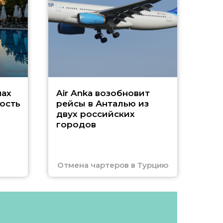
г
Чар
нах
Air Anka возобновит
ость
рейсы в Анталью из
двух российских
городов
Отмена чартеров в Турцию