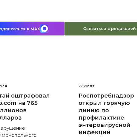
Связаться с редакцией
одписаться в MAX
июля
27 июля
тай оштрафовал
Роспотребнадзор
ip.com на 765
открыл горячую
ллионов
линию по
лларов
профилактике
энтеровирусной
нарушение
инфекции
имонопольного