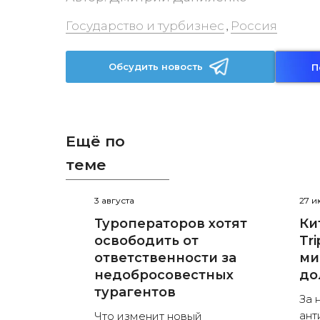
Государство и турбизнес
Россия
,
Обсудить новость
П
Ещё по
теме
3 августа
27 
Туроператоров хотят
Ки
освободить от
Tr
ответственности за
ми
недобросовестных
до
турагентов
За 
ант
Что изменит новый