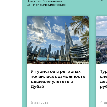
Новости об изменении
цен и спецпредложениях
У туристов в регионах
Ту
появилась возможность
сл
дешевле улететь в
де
Дубай
ру
5 августа
4 а