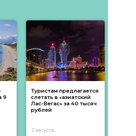
з
Туристам предлагается
Туры 
 9
слетать в «азиатский
подеш
Лас-Вегас» за 40 тысяч
тысяч
рублей
2 августа
1 авгу