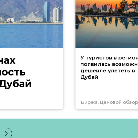
нах
У туристов в регио
появилась возможн
ность
дешевле улететь в
Дубай
 Дубай
Биржа. Ценовой обзор