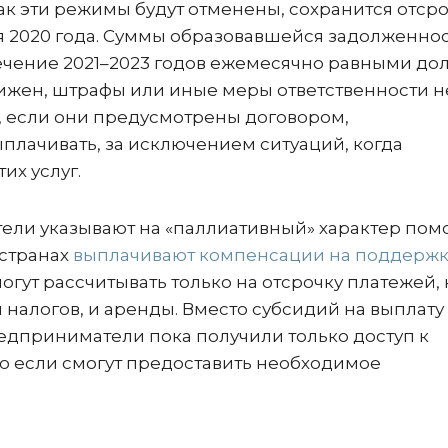
как эти режимы будут отменены, сохранится отср
бря 2020 года. Суммы образовавшейся задолженно
ечение 2021–2023 годов ежемесячно равными до
ижен, штрафы или иные меры ответственности н
 если они предусмотрены договором,
плачивать, за исключением ситуаций, когда
их услуг.
ели указывают на «паллиативный» характер по
 странах
выплачивают компенсации на поддержк
гут рассчитывать только на отсрочку платежей, 
и налогов, и аренды. Вместо субсидий на выплату
едприниматели пока получили только доступ к
то если смогут предоставить необходимое