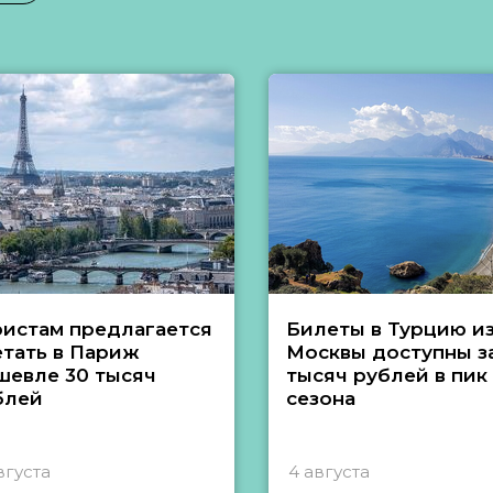
ристам предлагается
Билеты в Турцию и
етать в Париж
Москвы доступны за
шевле 30 тысяч
тысяч рублей в пик
блей
сезона
вгуста
4 августа