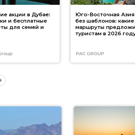
ие акции в Дубае:
Юго-Восточная Азия
ки и бесплатные
без шаблонов: какие
ты для семей и
маршруты предложи
туристам в 2026 год
Group
PAC GROUP