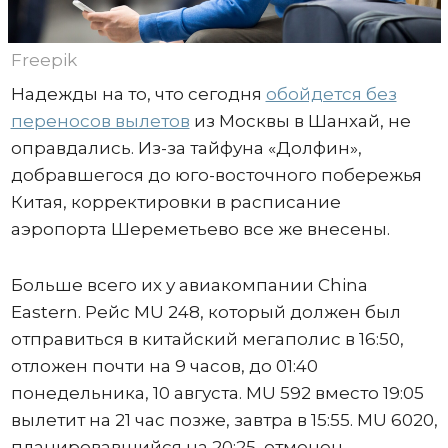
Freepik
Надежды на то, что сегодня
обойдется без
переносов вылетов
из Москвы в Шанхай, не
оправдались. Из-за тайфуна «Долфин»,
добравшегося до юго-восточного побережья
Китая, корректировки в расписание
аэропорта Шереметьево все же внесены.
Больше всего их у авиакомпании China
Eastern. Рейс MU 248, который должен был
отправиться в китайский мегаполис в 16:50,
отложен почти на 9 часов, до 01:40
понедельника, 10 августа. MU 592 вместо 19:05
вылетит на 21 час позже, завтра в 15:55. MU 6020,
планировавшийся на 20:25, отменен.