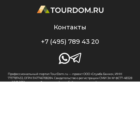
Контакты
+7 (495) 789 43 20
Профессиональный портал TourDom.ru — проект ООО «Служба Банко», ИНН
7717787433, ОГРН 1147746708284. Свидетельство о регистрации СМИ Эл № ФС77-48328
от 23.01.2012 г. выдано Федеральной службой по надзору в сфере связи,
информационных технологий и массовых коммуникаций (Роскомнадзор).
Оперативная информация о туристическом рынке в России и во всем мире.
Новости, рыночная аналитика. Профессиональный туристический форум.
Вебинары, тренинги. При перепечатке материалов или частичном цитировании
ссылка на портал TourDom.ru обязательна. Отдельные публикации могут
содержать информацию, не предназначенную для пользователей до 16 лет.
Политика конфиденциальности
Пользовательское соглашение