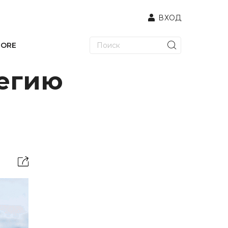
ВХОД
TORE
тегию