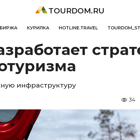
TOURDOM.RU
БИРЖА
КУРИЛКА
HOTLINE.TRAVEL
TOURDOM_S
азработает стра
тотуризма
жную инфраструктуру
34