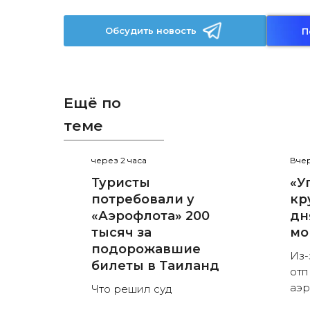
Обсудить новость
П
Ещё по
теме
через 2 часа
Вчер
Туристы
«У
потребовали у
кр
«Аэрофлота» 200
дн
тысяч за
мо
подорожавшие
Из-
билеты в Таиланд
отп
аэ
Что решил суд