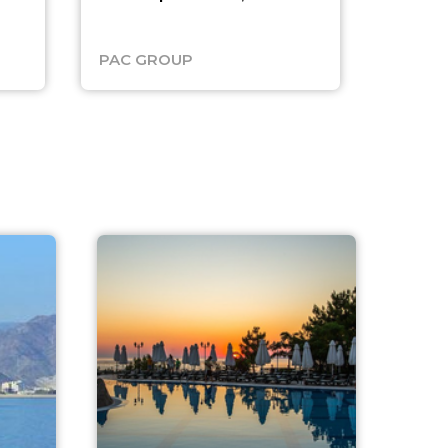
о детях и выгода до
45%
PAC GROUP
Русск