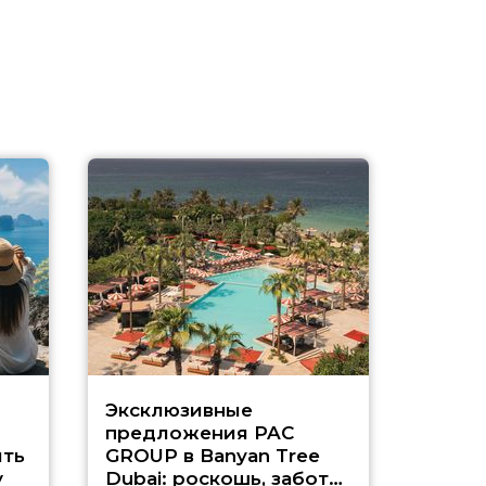
Эксклюзивные
Как п
предложения PAC
насыщ
ть
GROUP в Banyan Tree
Рас-э
у
Dubai: роскошь, забота