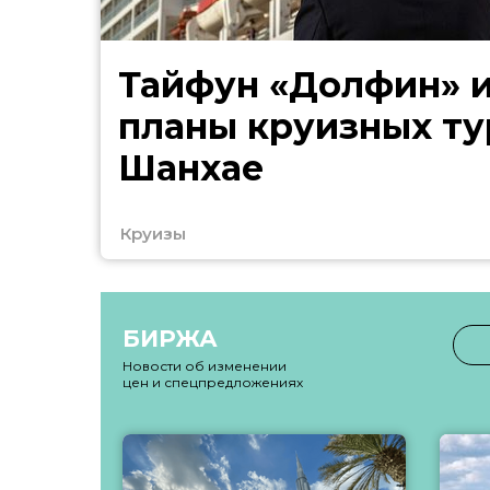
Тайфун «Долфин» 
планы круизных ту
Шанхае
Круизы
БИРЖА
Новости об изменении
цен и спецпредложениях