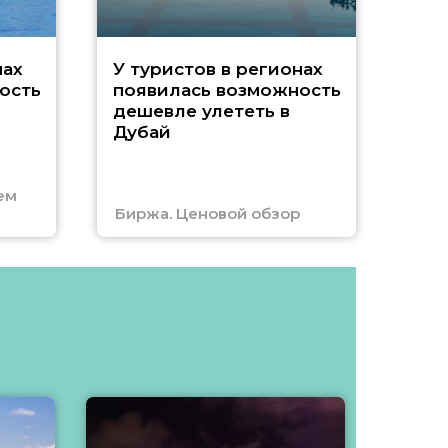
A
нах
У туристов в регионах
ость
появилась возможность
А
дешевле улететь в
Дубай
г
ем
Биржа. Ценовой обзор
Отм