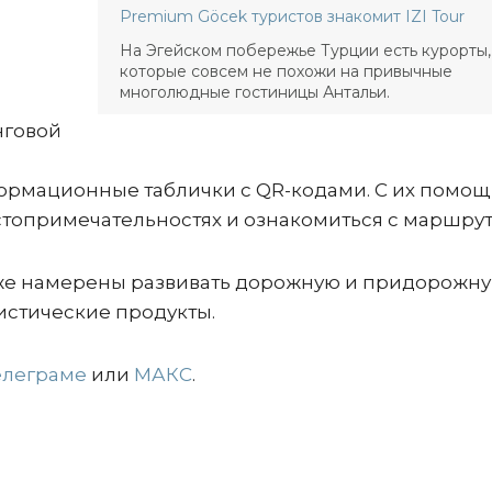
Premium Göcek туристов знакомит IZI Tour
На Эгейском побережье Турции есть курорты,
которые совсем не похожи на привычные
многолюдные гостиницы Антальи.
нговой
формационные таблички с QR-кодами. С их помо
остопримечательностях и ознакомиться с маршру
кже намерены развивать дорожную и придорожн
истические продукты.
елеграме
или
МАКС
.