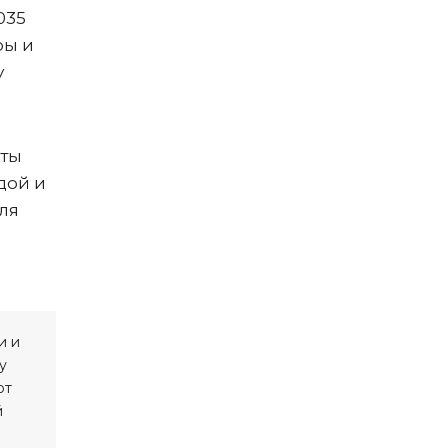
035
ры и
у
сты
дой и
ля