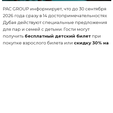
PAC GROUP информирует, что до 30 сентября
2026 года сразу в 14 достопримечательностях
Дубая действуют специальные предложения
для пар и семей с детьми. Гости могут
получить
бесплатный детский билет
при
покупке взрослого билета или
скидку 30% на
второй взрослый билет
.
Акции «
Один
детский билет бесплатно
» при
покупке одного взрослого билета или
«
Скидка 30% на второй взрослый билет
»
при покупке одного взрослого билета
действуют в следующих музеях и
пространствах.
Arte Museum (Dubai Mall)
– 14
интерактивных зон с цифровой магией и