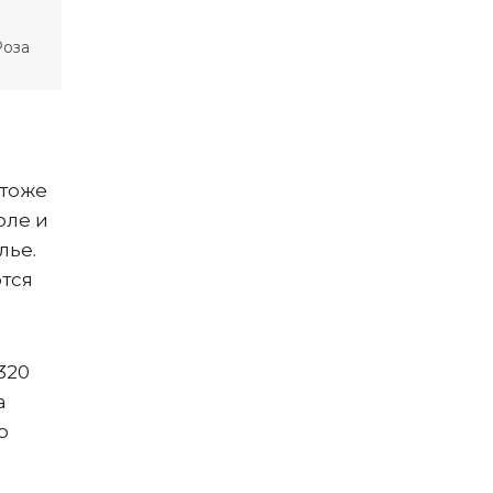
Роза
 тоже
юле и
лье.
ются
.
320
a
о