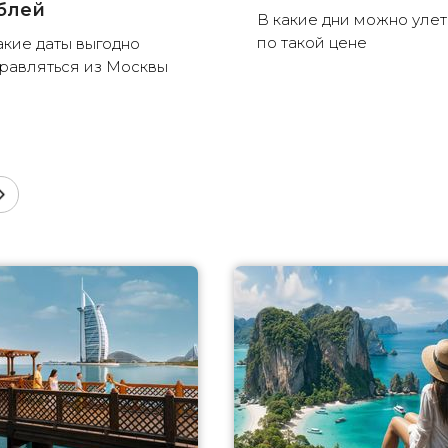
блей
В какие дни можно улет
по такой цене
акие даты выгодно
равляться из Москвы