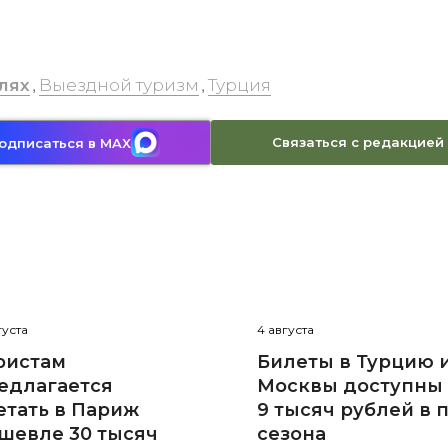
лях
Выездной туризм
Турция
,
,
Связаться с редакцией
одписаться в MAX
густа
4 августа
ристам
Билеты в Турцию 
едлагается
Москвы доступны 
етать в Париж
9 тысяч рублей в 
шевле 30 тысяч
сезона