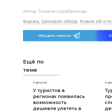
Автор:
Татьяна Серебрякова
Биржа. Ценовой обзор
Новое об оте
,
Обсудить новость
П
Ещё по
теме
5 августа
4 ав
У туристов в
Ту
регионах появилась
пр
возможность
сл
дешевле улететь в
де