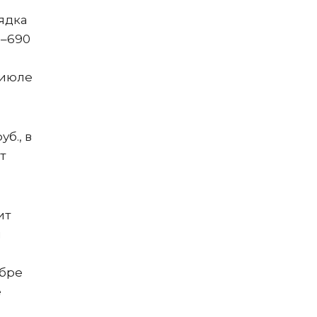
ядка
0–690
в июле
б., в
т
ит
я
ябре
е