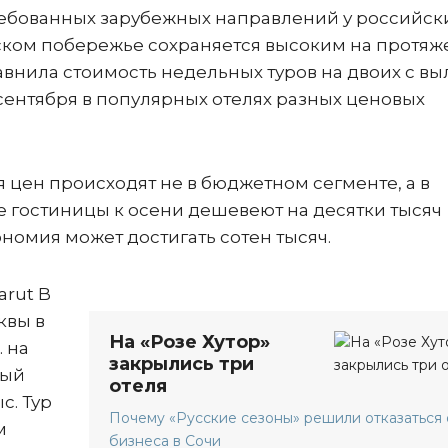
ребованных зарубежных направлений у российск
ийском побережье сохраняется высоким на протя
авнила стоимость недельных туров на двоих с в
 сентября в популярных отелях разных ценовых
 цен происходят не в бюджетном сегменте, а в
е гостиницы к осени дешевеют на десятки тысяч
ономия может достигать сотен тысяч.
arut B
квы в
На «Розе Хутор»
. на
закрылись три
ный
отеля
с. Тур
Почему «Русские сезоны» решили отказаться 
м
бизнеса в Сочи