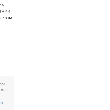
их
жении
ылетом
от