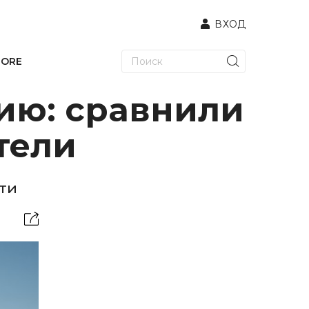
ВХОД
TORE
цию: сравнили
тели
ти