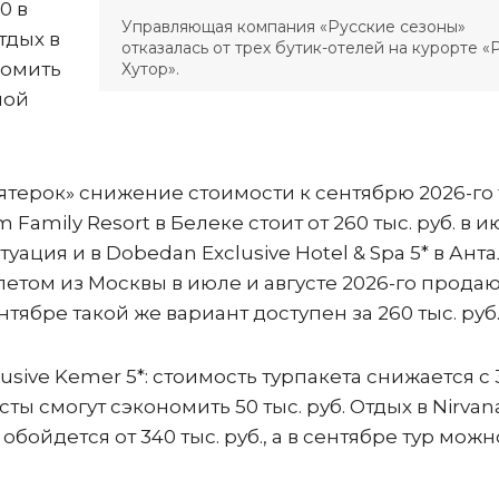
0 в
Управляющая компания «Русские сезоны»
тдых в
отказалась от трех бутик-отелей на курорте «
номить
Хутор».
ной
ятерок» снижение стоимости к сентябрю 2026-го
Family Resort в Белеке стоит от 260 тыс. руб. в и
туация и в Dobedan Exclusive Hotel & Spa 5* в Анта
летом из Москвы в июле и августе 2026-го прода
сентябре такой же вариант доступен за 260 тыс. руб
sive Kemer 5*: стоимость турпакета снижается с 
сты смогут сэкономить 50 тыс. руб. Отдых в Nirvan
 обойдется от 340 тыс. руб., а в сентябре тур можн