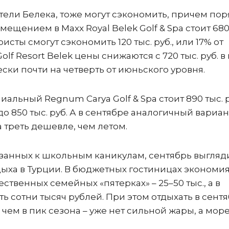
ли Белека, тоже могут сэкономить, причем пор
змещением в Maxx Royal Belek Golf & Spa стоит 68
уристы смогут сэкономить 120 тыс. руб., или 17% от
Golf Resort Belek цены снижаются с 720 тыс. руб. 
ески почти на четверть от июньского уровня.
альный Regnum Carya Golf & Spa стоит 890 тыс. ру
до 850 тыс. руб. А в сентябре аналогичный вариан
на треть дешевле, чем летом.
язанных к школьным каникулам, сентябрь выгляд
ыха в Турции. В бюджетных гостиницах экономи
чественных семейных «пятерках» – 25–50 тыс., а в
 сотни тысяч рублей. При этом отдыхать в сент
чем в пик сезона – уже нет сильной жары, а мор