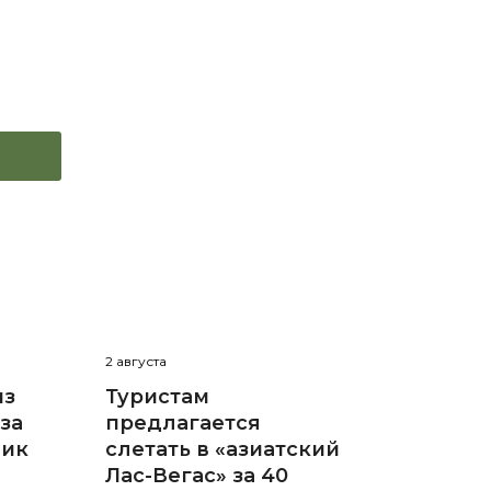
2 августа
из
Туристам
за
предлагается
пик
слетать в «азиатский
Лас-Вегас» за 40