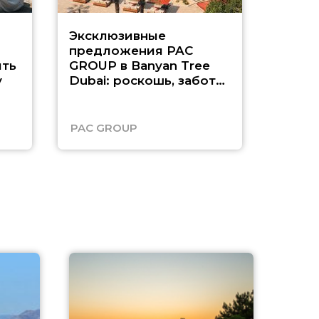
Эксклюзивные
Как п
предложения PAC
насыщ
ть
GROUP в Banyan Tree
Рас-э
у
Dubai: роскошь, забота
о детях и выгода до
45%
PAC GROUP
Русск