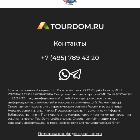
Контакты
+7 (495) 789 43 20
Профессиональный портал TourDom.ru — проект ООО «Служба Банко», ИНН
7717787433, ОГРН 1147746708284. Свидетельство о регистрации СМИ Эл № ФС77-48328
от 23.01.2012 г. выдано Федеральной службой по надзору в сфере связи,
информационных технологий и массовых коммуникаций (Роскомнадзор).
Оперативная информация о туристическом рынке в России и во всем мире.
Новости, рыночная аналитика. Профессиональный туристический форум.
Вебинары, тренинги. При перепечатке материалов или частичном цитировании
ссылка на портал TourDom.ru обязательна. Отдельные публикации могут
содержать информацию, не предназначенную для пользователей до 16 лет.
Политика конфиденциальности