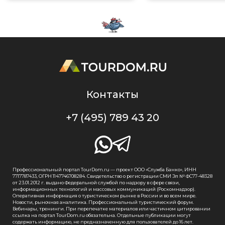
Контакты
+7 (495) 789 43 20
Профессиональный портал TourDom.ru — проект ООО «Служба Банко», ИНН
7717787433, ОГРН 1147746708284. Свидетельство о регистрации СМИ Эл № ФС77-48328
от 23.01.2012 г. выдано Федеральной службой по надзору в сфере связи,
информационных технологий и массовых коммуникаций (Роскомнадзор).
Оперативная информация о туристическом рынке в России и во всем мире.
Новости, рыночная аналитика. Профессиональный туристический форум.
Вебинары, тренинги. При перепечатке материалов или частичном цитировании
ссылка на портал TourDom.ru обязательна. Отдельные публикации могут
содержать информацию, не предназначенную для пользователей до 16 лет.