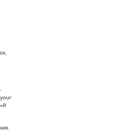
ох,
–
 your
 «Я
рия.