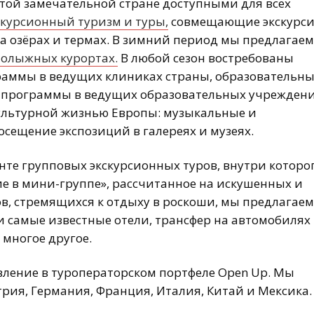
этой замечательной стране доступными для всех
курсионный туризм и туры,
совмещающие экскурси
на озёрах и термах. В зимний период мы предлагаем
нолыжных курортах.
В любой сезон востребованы
раммы в ведущих клиниках страны, образовательн
е программы в ведущих образовательных учреждени
а культурной жизнью Европы: музыкальные и
осещение экспозиций в галереях и музеях.
те групповых экскурсионных туров, внутри которо
е в мини-группе», рассчитанное на искушенных и
ов, стремящихся к отдыху в роскоши, мы предлагаем
 и самые известные отели, трансфер на автомобилях
 многое другое.
ление в туроператорском портфеле Open Up. Мы
трия, Германия, Франция, Италия, Китай и Мексика.