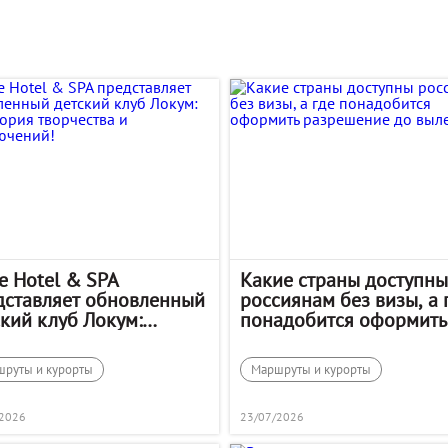
e Hotel & SPA
Какие страны доступны
дставляет обновленный
россиянам без визы, а 
кий клуб Локум:
понадобится оформить
ритория творчества и
разрешение до вылета
ключений!
руты и курорты
Маршруты и курорты
/2026
23/07/2026