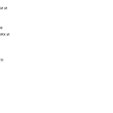
и и
ые
ях и
го