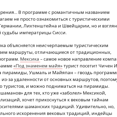
рения... В программе с романтичным названием
гаем не просто ознакомиться с туристическими
Германии, Лихтенштейна и Швейцарии, но и взглян
й судьбы императрицы Сисси.
ика объясняется неисчерпаемым туристическим
гаем маршруты, отличающиеся от традиционных,
программ.
Мексика
– самое новое направление компа
грамме
«Под знаменем майя»
турист посетит Чичен И
 на пирамиды, Ушмаль и Майяпан – гвоздь программ
из-за удаленности от основных маршрутов, поэтом
ло туристов, и можно подниматься на пирамиды.
аманов» для тех, кто уже «заболел» Мексикой,
лизаций, хочет прикоснуться к вековым тайнам
осителями шаманских традиций. Удивительно, но,
ального искоренения вековых традиций, индейцы