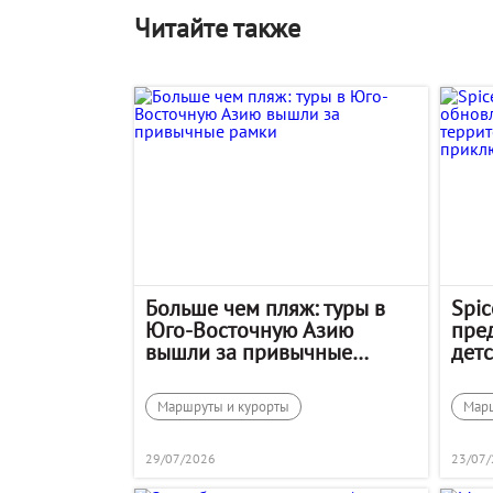
Читайте также
Больше чем пляж: туры в
Spic
Юго-Восточную Азию
пре
вышли за привычные
детс
рамки
тер
при
Маршруты и курорты
Марш
29/07/2026
23/07