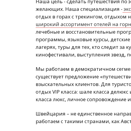
Наша цель - сделать путешествия по 
желающих. Наша специализация -
экс
отдых в горах с трекингом, отдыхом 
широкий ассортимент отелей на гор
лечебные и восстановительные прог
программы, языковые курсы, детски
лагерях, туры для тех, кто следит з
кинофестивали, выступления звезд, п
Мы работаем в демократичном сегмен
существует предложение «путешестви
взыскательных клиентов. Для турист
отдых VIP класса: шале класса делюкс
класса люкс, личное сопровождение и
Швейцария – не единственное направ
работаем с такими странами, как Авс