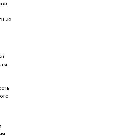
ов.
тные
й)
ам.
ость
кого
и
ия,