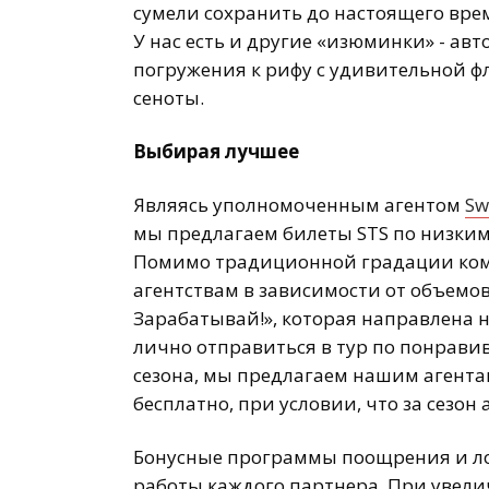
сумели сохранить до настоящего вре
У нас есть и другие «изюминки» - а
погружения к рифу с удивительной ф
сеноты.
Выбирая лучшее
Являясь уполномоченным агентом
Sw
мы предлагаем билеты STS по низким
Помимо традиционной градации ком
агентствам в зависимости от объемо
Зарабатывай!», которая направлена
лично отправиться в тур по понрави
сезона, мы предлагаем нашим агента
бесплатно, при условии, что за сезон
Бонусные программы поощрения и лоя
работы каждого партнера. При увели