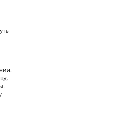
уть
нии.
цу,
ы.
у