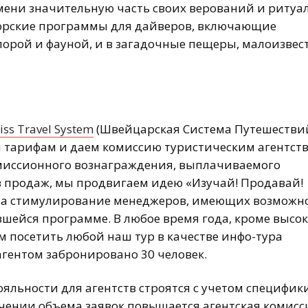
мени значительную часть своих верований и ритуал
вторские программы для дайверов, включающие
лорой и фауной, и в загадочные пещеры, малоизвес
iss Travel System
(Швейцарская Система Путешестви
 тарифам и даем комиссию туристическим агентств
иссионного вознаграждения, выплачиваемого
в продаж, мы продвигаем идею «Изучай! Продавай!
 на стимулирование менеджеров, имеющих возможн
вшейся программе. В любое время года, кроме высо
м посетить любой наш тур в качестве инфо-тура
 агентом забронировано 30 человек.
льности для агентств строятся с учетом специфик
чении объема заявок повышается агентская комисс