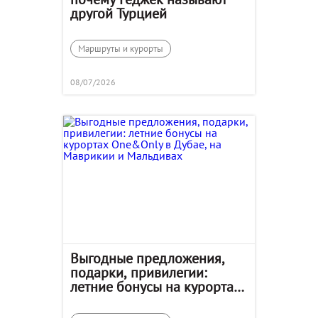
другой Турцией
Маршруты и курорты
08/07/2026
Выгодные предложения,
подарки, привилегии:
летние бонусы на курортах
One&Only в Дубае, на
Маврикии и Мальдивах