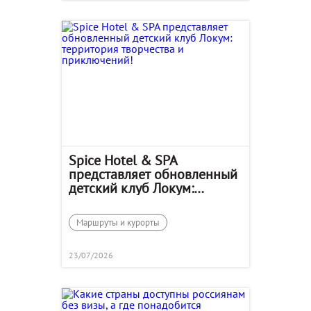
Spice Hotel & SPA
представляет обновленный
детский клуб Локум:
территория творчества и
приключений!
Маршруты и курорты
23/07/2026