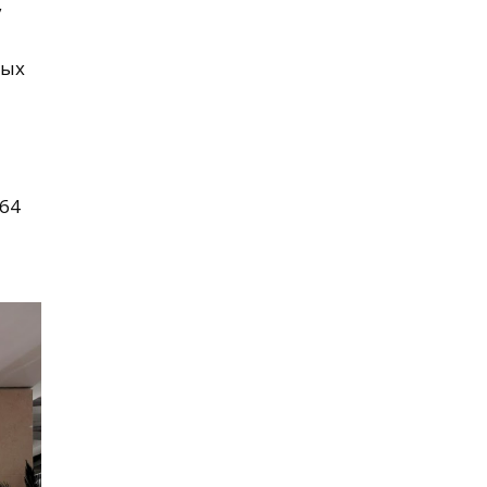
у
ных
 64