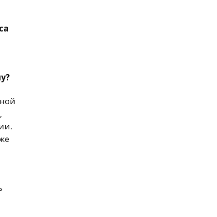
са
му?
рной
,
ии.
аже
ь