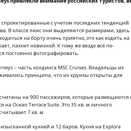
neys привлекли внимание российских туристов, в
, спроектированные с учетом последних тенденций
а. В классе люкс они выделяются размерами, здесь
ходиться на борту очень приятно, это как ездить на
ает, пахнет новизной. К тому же везде всё по-
тся постоянно фотографировать.
urneys – часть холдинга MSC Cruises. Владельцы из
рживались принципа, что их круизы открыты для
ссчитаны на 900 пассажиров, которые размещаются 
 на Ocean Terrace Suite. Это 35 кв. м личного
считывает 7 кв. м.
 изысканной кухней и 12 баров. Кухня на Explora