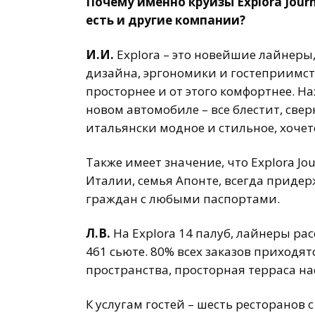
Почему именно круизы Explora Jour
есть и другие компании?
И.И.
Explora – это новейшие лайнеры
дизайна, эргономики и гостеприимств
просторнее и от этого комфортнее. На
новом автомобиле – все блестит, сверк
итальянски модное и стильное, хоче
Также имеет значение, что Explora Jo
Италии, семья Апонте, всегда приде
граждан с любыми паспортами.
Л.В.
На Explora 14 палуб, лайнеры ра
461 сьюте. 80% всех заказов приходятся
пространства, просторная терраса на
К услугам гостей – шесть ресторанов с