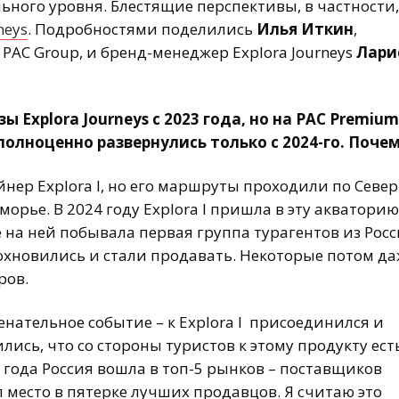
льного уровня. Блестящие перспективы, в частности,
neys
. Подробностями поделились
Илья Иткин
,
AC Group, и бренд-менеджер Explora Journeys
Лари
 Explora Journeys c 2023 года, но на PAC Premium
полноценно развернулись только с 2024-го. Поче
йнер Explora I, но его маршруты проходили по Севе
рье. В 2024 году Explora I пришла в эту акваторию
 на ней побывала первая группа турагентов из Росс
дохновились и стали продавать. Некоторые потом д
ров.
нательное событие – к Explora I присоединился и
лись, что со стороны туристов к этому продукту ест
 года Россия вошла в топ-5 рынков – поставщиков
ял место в пятерке лучших продавцов. Я считаю это