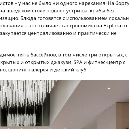
стов – у нас не было ни одного нарекания! На борт
на шведском столе подают устрицы, крабы без
 изящно. Блюда готовятся с использованием локаль
плавания – это отличает гастрономию на Explora от
 закупается централизованно и практически не
одимое: пять бассейнов, в том числе три открытых, с
рытых и открытых джакузи, SPA и фитнес-центр с
о, шопинг-галерея и детский клуб.