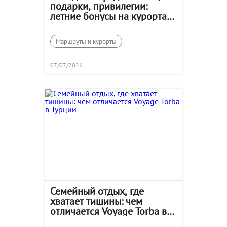
подарки, привилегии:
летние бонусы на курортах
One&Only в Дубае, на
Маврикии и Мальдивах
Маршруты и курорты
07/07/2026
Семейный отдых, где
хватает тишины: чем
отличается Voyage Torba в
Турции