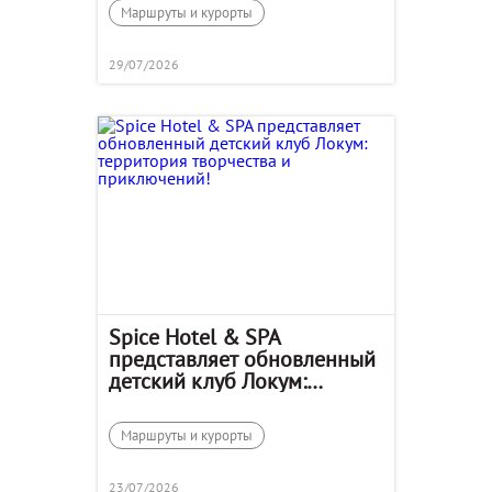
Маршруты и курорты
29/07/2026
Spice Hotel & SPA
представляет обновленный
детский клуб Локум:
территория творчества и
приключений!
Маршруты и курорты
23/07/2026